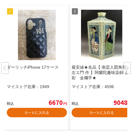
ダーリッチiPhone 17ケース
最安値★名品【 南蛮人図角瓶 円
左エ門 作 】阿蘭陀趣味染錦 金
彩 金襴手★
マイストア在庫：
1949
マイストア在庫：
4596
6670
9048
税込
円
税込
円
カートに入れる
カートに入れる