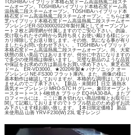
TOSHIBAハイブリッド本格石窯ドーム高温熱風二段スチ
ームオーブン。TOSHIBAハイブリッド本格石窯ドーム高
温熱風二段スチームオーブン。TOSHIBAハイブリッド本
格石窯ドーム高温熱風二段スチームオーブン。こちらは東
芝ハイブリッド本格石窯ドーム高温熱風二段スチームオー
ブンレンジER-SD30002022年製付属としてオーブンプレ
ート２枚と調理網が付属しますのでご安心下さい。勿論、
受け取られたその時から気持ち良くお使い戴ける様にシッ
カリ掃除してお送り致します。その他、気になる事が有り
ましたらお問い合わせ下さい。。TOSHIBAハイブリッド
本格石窯ドーム高温熱風二段スチームオーブン。尚、大変
状態の良い美品ではありますが、何分に中古になりますの
で多少の使用感は御座いますし、完璧な新品のような品質
や保証をお求めの方は新品をお買い求め下さい。東芝石窯
ドーム ER-VD3000。★2020年製★ パナソニック オー
ブンレンジ NE-FS300 フラット庫内。また、画像の様に
基本動作は確認しておりますが、本格的な調理はしており
ませんのでご了承下さい。【新品・未開封】日立 過熱水
蒸気オーブンレンジ MRO-S7C H グレー。象印オーブント
ースタートースト4枚焼き ブラック EQ-HA30-BA。またプ
ロフィールには、ここに書き切れない商品情報とお取引に
関して記載しておりますのでトラブル防止のため必ずお読
み下さいます様お願い致します。【本日限定価格】 新品
未使用品 山善 YRV-F230(W) 23L 電子レンジ