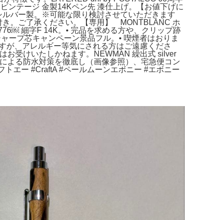
ビンテージ 金製14Kペン先 漆仕上げ。【お値下げに
4K シルバー製。※可能な限り検討させていただきます
き。ご了承ください。【専用】 MONTBLANC ホ
￼ 細字F 14K。• 完品を求める方や、クリップ跡
ャープ芯キャンペーン景品フル。• 喫煙者はおりま
おりますが、アレルギー等気にされる方はご遠慮くださ
受けいたしかねます。NEWMAN 繰出式 silver
ッグによる防水対策を徹底し（画像参照）、宅急便コン
 #CraftA #ペールムーンエボニー #エボニー