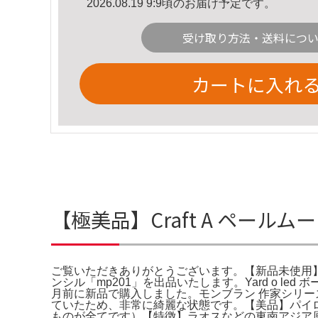
2026.08.19 9:9頃のお届け予定です。
受け取り方法・送料につ
カートに入れ
【極美品】Craft A ペールム
ご覧いただきありがとうございます。【新品未使用】S.
ンシル「mp201」を出品いたします。Yard o le
月前に新品で購入しました。モンブラン 作家シリーズ
ていたため、非常に綺麗な状態です。【美品】パイロッ
ものが全てです）【特徴】ラオスなどの東南アジア原産のエ