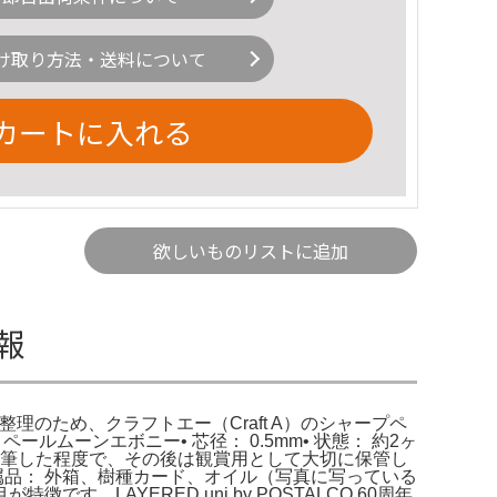
け取り方法・送料について
カートに入れる
欲しいものリストに追加
情報
理のため、クラフトエー（Craft A）のシャープペ
ールムーンエボニー• 芯径： 0.5mm• 状態： 約2ヶ
回試筆した程度で、その後は観賞用として大切に保管し
付属品： 外箱、樹種カード、オイル（写真に写っている
AYERED uni by POSTALCO 60周年