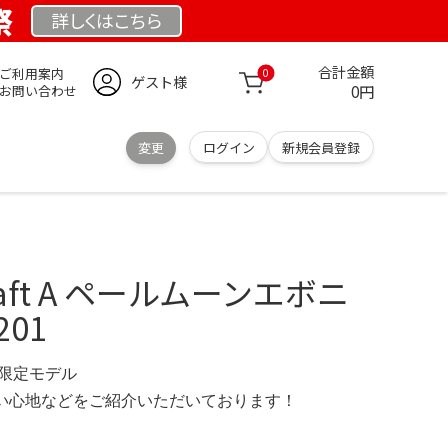
祭
詳しくは
こちら
合計金額
ご利用案内
0
ゲスト様
0円
お問い合わせ
変更
ログイン
新規会員登録
ft A ペールムーンエボニ
201
M 限定モデル
の使い心地などをご紹介いただいております！