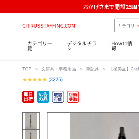
おかげさまで開設25周
CITRUSSTAFFING.COM
カテゴリ一
デジタルチラ
Howto情
覧
シ
報
TOP
文房具・事務用品
筆記具
【極美品】Craf
(3225)