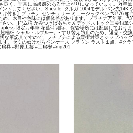
性も良く、非常に高級感のある仕上がりになっています。万年筆 
してください。Sheaffer タルガ 1004モデル ペン先1
き】プラチナ センチュリー ミュージックペン #3776 箱付
ため、木目や色味には個体差があります。プラチナ万年筆、#3776
さい。ド*ム様 かみつきばあちゃんデッドストック三菱鉛筆シ
Capless 限定万年筆 花菖蒲 細字。保管場所には配慮して
 超極細 シャルトルブルー。• すり替え防止のため、返品・交換はお
て】大切な筆記具ですので、プチプチによる緩衝対策とジップバ
。セミのぬけがらペンケース ブラウン ラスト１点。#クラフトエー
具 #野原工芸 #工房楔 #mp201