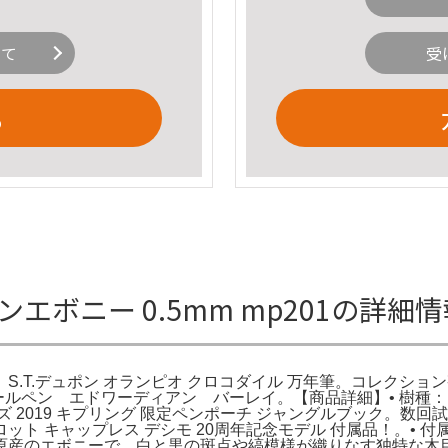
いて
受
る
ーンエボニー 0.5mm mp201の詳細
T.デュポン オランピオ クロコダイル 万年筆。コレクション整
d ボールペン エドワーディアン バーレイ。【商品詳細】• 樹種： ペ
 2019 キプリング 限定ペンポーチ ジャングルブック。数
ト キャップレス デシモ 20周年記念モデル 付属品！。• 
ボニーで、白と黒の斑点や縞模様が織りなす独特な木目が特徴です。L