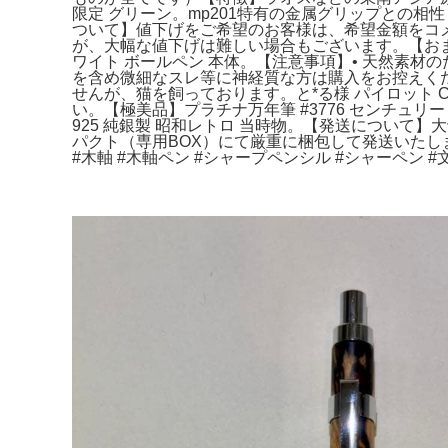
限定 グリーン。mp201特有の金属グリップとの相
ついて】値下げをご希望のお客様は、希望金額をコメント
が、大幅な値下げは難しい場合もございます。【おまけ付
ワイト ボールペン 本体。【注意事項】• 天然素材の
を含め微細なスレ等に神経質な方は購入をお控えくだ
せんが、猫を飼っております。と*る様 パイロット 
い。【極美品】プラチナ万年筆 #3776 センチュリー
925 純銀製 昭和レトロ 当時物。【発送につい
パクト（専用BOX）にて厳重に梱包して発送いたします
#木軸 #木軸ペン #シャープペンシル #シャーペン #文房