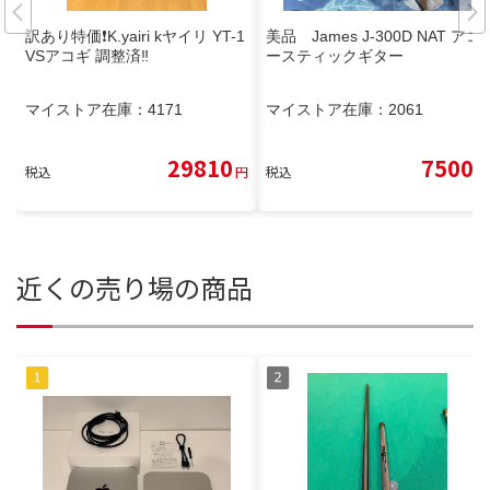
訳あり特価❗️K.yairi kヤイリ YT-1
美品 James J-300D NAT アコ
VSアコギ 調整済‼️
ースティックギター
マイストア在庫：
4171
マイストア在庫：
2061
29810
7500
税込
円
税込
円
近くの売り場の商品