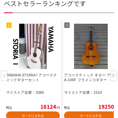
ベストセラーランキングです
YAMAHA STORIA I アコーステ
アコースティック ギター アリア
ィックギターセット
A-100F フラメンコギター
マイストア在庫：
3380
マイストア在庫：
1524
16124
19250
税込
円
税込
円
カートに入れる
カートに入れる