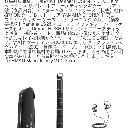
Travel Guitar。【商品名】Donner HUSH-I トラベルギター
ヘッドレス サイレントアコースティックギター エレアコ
㉛【商品内容】・ギター本体・ソフトケース【状態】動作
確認OKです。B ストーリア YAMAHA STORIA Ⅰ アコー
スティックギター ケース付。クリーニング済み。【価格
要相談】Yamaha LS26 アコースティックギター ハードケ
ース付き。。Donner HUSH-I サイレントアコースティッ
クギター 初心者セット。商品自体は小傷はありますが全
体的にキレイな状態かと思います。写真にてご確認くださ
い。y*A様 マーティン OOO28EC エリック・クラプトンシ
グネチャー 2002。長澤洋一ページ。【発送】佐川急便/日
本郵便にて送料無料でお届けいたします。☆その他ご不明
な点がありましたら質問からお願いいたします。ギター
FISHMAN Matrix Infinity VT 2.3mm