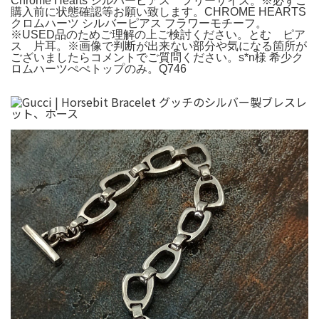
Chrome Hearts シルバーピアス フリーサイズ。※必ずご
購入前に状態確認等お願い致します。CHROME HEARTS
クロムハーツ シルバーピアス フラワーモチーフ。
※USED品のためご理解の上ご検討ください。とむ ピア
ス 片耳。※画像で判断が出来ない部分や気になる箇所が
ございましたらコメントでご質問ください。s*n様 希少ク
ロムハーツぺぺトップのみ。Q746