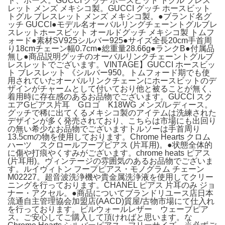
ト、ホース。GUCCI グッチ ホースビット トグル ブレス
レット メンズ メキシコ製。GUCCI グッチ ホースビット
トグル ブレスレット メンズ メキシコ製。●ブランド名グ
ッチ GUCCI●モデル名オーバルリングチェーントグルブレ
スレットホースビット オールドグッチ メキシコ製 トムフ
ォード●素材SV925シルバー925●サイズ全長20cm手首周
り18cmチェーン幅0.7cm●総重量28.66g●ランクB●付属品
無し●商品説明グッチのオーバルリンクチェーントグルブ
レスレットでございます。VINTAGE】GUCCI ホースビッ
ト ブレスレット 《シルバー950。トムフォード期でも使
用されていたオーバルリンクチェーンにホースビットのデ
ザインがチャームとして付いており他と被ることが無く、
着用時に存在感のあるお品物でございます。GUCCI スク
エアGピアス片耳 Gロゴ K18WG メンズ/レディース。
グッチで稀に出てくるメキシコ製のアイテムは洗練された
デザインが多く発売されており、こちらは市場にも出回り
の無い希少なお品物でございますトルソーは手首周り
13.5cmの物を使用しております。Chrome Hearts クロム
ハーツ スクロールフープピアス (片耳用)。●状態全体的
に傷や打痕やくすみがございます。chrome heats ピアス
(片耳用)。ヴィンテージの雰囲気のあるお品物でございま
す。ルイヴィトン フープピアス・モノグラム チェーン
M02227。超音波洗浄機や貴金属洗浄液を使用してクリー
ニングを行っております。CHANEL ピアス 片耳のみ ジョ
ナー・アクセル。●商品についてブランドリユース店日本
流通自主管理協会加盟店(AACD)質屋/古物市場にて仕入れ
を行っております。ビルウォールレザー ウェーブピア
ス。ご安心してご購入して頂ければと思います。な