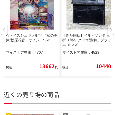
ヴァイスシュヴァルツ “私の勇
【新品同様】イルビゾンテ 三つ
気”松原花音 サイン SSP
折り財布 クロコ型押し ブラック
黒 メンズ
マイストア在庫：
4707
マイストア在庫：
4529
13662
10440
税込
円
税込
円
近くの売り場の商品