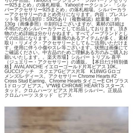
りの中古品。Yahoo!オークション - 「シルバーアクセサリ
ー925まとめ」の落札相場。Yahoo!オークション - 「シル
バーアクセサリー925まとめ」の落札相場。シルバーカラ
ーアクセサリーのまとめ売りになります。内容：ブレスレ
ット等 計6点刻印：S925あり（複数確認）総重量：約
130g（画像参照）※刻印はございますが、素材の詳細は
不明のためシルバーカラーとして出品しております。頂き
物のため詳細は分かりかねます。すべてノーブランドとし
ての出品になります。重量感のあるアイテムが多く、素材
取り・リメイク・アクセサリーとしてもご活用いただけま
す。使用に伴う小傷やスレ等ございます。状態は画像にて
ご確認ください。中古品のためご理解ある方のみご購入お
願いいたします。。楽天市場】シルバー トリプル 喜平
（ジュエリー・アクセサリー）の通販。【本日だけ特別価
格】AVALANCHE イエローゴールド片耳ピアス 10K。
GUCCIグッチ スクエアGピアス片耳 K18WG Gロゴ
メンズ/レディース。アクセサリー Chrome Hearts #2
Cross Stud Earring。Chrome Hearts タイニーE CH プラス
1ドロップ ピアス。V*W様 CHROME HEARTS スタース
タッド。クロムハーツ ピアス 片耳用 シルバー。正規品
クロムハーツ スタッド ピアス