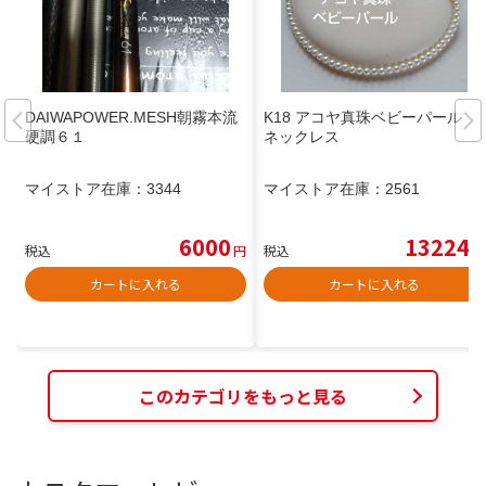
DAIWAPOWER.MESH朝霧本流
K18 アコヤ真珠ベビーパール
硬調６１
ネックレス
マイストア在庫：
3344
マイストア在庫：
2561
6000
13224
税込
円
税込
円
カートに入れる
カートに入れる
このカテゴリをもっと見る