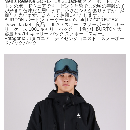
Men's Reserve GORE-TEX 2L Jacket スノーボード。バー
トンのボードウェアです。ピンクと紫でこの頃の年齢の子
が好きな色味だと思います。小さなシミがありますが、綺
麗だと思います。よろしくお願いいたします。。
BURTON バートン エーケー Men's [ak] LZ GORE-TEX
Down Jacket。良品 HEAD スキー スノーボード キャ
リーケース 100L キャリーバック。【希少】BURTON 大
容量 65-70L キャリー バック スノボー スキー。
Patagonia パタゴニア ディセンジョニスト スノーボー
ドバックパック