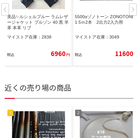
美品✨ルシェルブルー ラムレザ
5500αゾノトーン ZONOTONE
ージャケット ブルゾン 40 黒 羊
1.5ｍ2本 2出力2入力用
革 本革 リブ
マイストア在庫：
2838
マイストア在庫：
3049
6960
11600
税込
円
税込
円
近くの売り場の商品