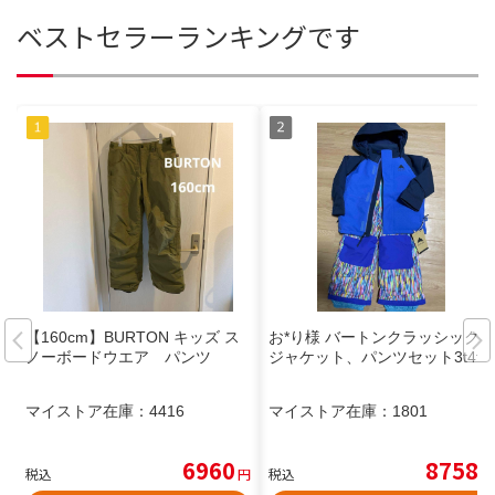
ベストセラーランキングです
【160cm】BURTON キッズ ス
お*り様 バートンクラッシック
ノーボードウエア パンツ
ジャケット、パンツセット3t4t
マイストア在庫：
4416
マイストア在庫：
1801
6960
8758
税込
円
税込
円