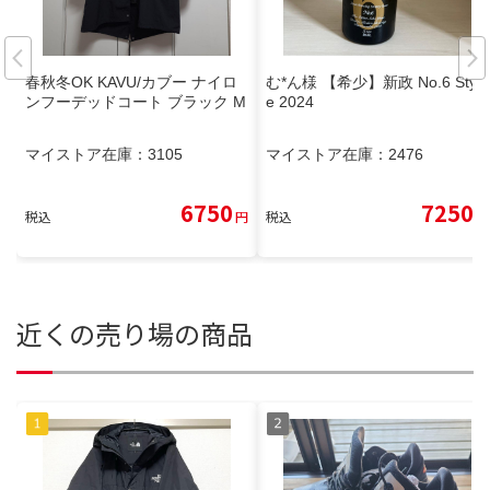
春秋冬OK KAVU/カブー ナイロ
む*ん様 【希少】新政 No.6 Styp
ンフーデッドコート ブラック M
e 2024
マイストア在庫：
3105
マイストア在庫：
2476
6750
7250
税込
円
税込
円
近くの売り場の商品