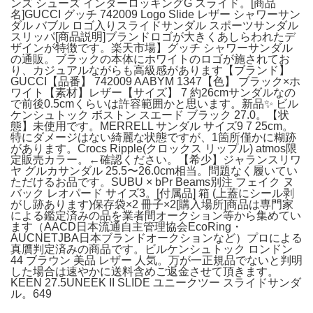
ンズ シューズ インターロッキングG スライド。[商品
名]GUCCI グッチ 742009 Logo Slide レザー シャワーサン
ダル バブル ロゴ入りスライドサンダル スポーツサンダル
スリッパ[商品説明]ブランドロゴが大きくあしらわれたデ
ザインが特徴です。楽天市場】グッチ シャワーサンダル
の通販。ブラックの本体にホワイトのロゴが施されてお
り、カジュアルながらも高級感があります【ブランド】
GUCCI【品番】 742009 AABYM 1347【色】 ブラック×ホ
ワイト【素材】レザー【サイズ】 7 約26cmサンダルなの
で前後0.5cmくらいは許容範囲かと思います。新品✨ ビル
ケンシュトック ボストン スエード ブラック 27.0。【状
態】未使用です。MERRELL サンダル サイズ9 7 25cm。
特にダメージはない綺麗な状態ですが、1箇所僅かに糊跡
があります。Crocs Ripple(クロックス リップル) atmos限
定販売カラー。←確認ください。【希少】ジャランスリワ
ヤ グルカサンダル 25.5〜26.0cm相当。問題なく履いてい
ただけるお品です。SUBU × bPr Beams別注 フェイク ヌ
バック レオパード サイズ3。[付属品] 箱 (上蓋にシール剥
がし跡あります)保存袋×2 冊子×2[購入場所]商品は専門家
による鑑定済みの品を業者間オークション等から集めてい
ます（AACD日本流通自主管理協会EcoRing・
AUCNETJBA日本ブランドオークションなど）プロによる
真贋判定済みの商品です。ビルケンシュトック ロンドン
44 ブラウン 美品 レザー 人気。万が一正規品でないと判明
した場合は速やかに送料含めご返金させて頂きます。
KEEN 27.5UNEEK II SLIDE ユニークツー スライドサンダ
ル。649