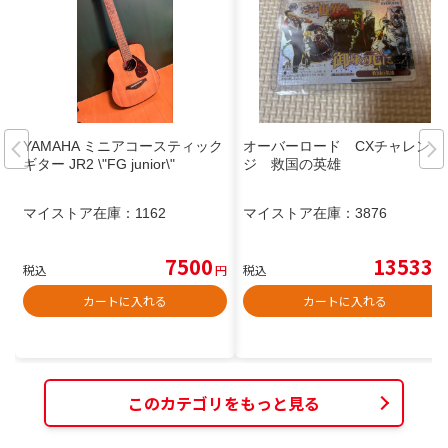
YAMAHA ミニアコースティック
オーバーロード CXチャレン
ギター JR2 \"FG junior\"
ジ 救国の英雄
マイストア在庫：
1162
マイストア在庫：
3876
7500
13533
税込
円
税込
円
カートに入れる
カートに入れる
このカテゴリをもっと見る