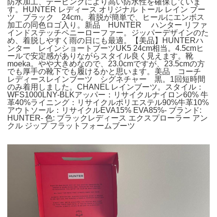
防水加工、テーピングにより高い防水性を確保していま
す。HUNTER レディース オリジナル トール レイン ブー
ツ ブラック 24cm。着脱が簡単で、ヒールにエンボス
加工の同色ロゴ入り。新品 HUNTER ハンター リファ
インドステッチペニーローファー。ジッパーデザインのた
め、着脱しやすく雨の日にも最適。【美品】HUNTERハ
ンター レインショートブーツUK5 24cm相当。4.5cmヒ
ールで安定感がありながらスタイル良く見えます。靴
moeka。やや大きめなので、23.0cmですが、23.5cmの方
でも厚手の靴下でも履けるかと思います。美品 コーチ
レディースレインブーツ シグネチャー 黒。1回短時間
のみ着用しました。CHANEL レインブーツ。スタイル：
WFS1000LNY-BLKアッパー：リサイクルナイロン60% 牛
革40%ライニング：リサイクルポリエステル90%牛革10%
アウトソール：リサイクルEVA15% EVA85%- ブランド:
HUNTER- 色: ブラックレディース エクスプローラー アン
クル ジップ フラットフォームブーツ