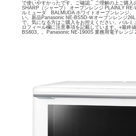
で使いやすかったです。ご確認、ご理解の上ご購入
SHARP（シャープ） オーブンレンジ PLAINLY
ルミューダ BALMUDA ホワイトオーブンレンジ。【
い。新品Panasonic NE-BS5D-Ｗオーブンレン
で、気になる方はご購入をお控えください。バルミューダ
ロフィール欄に注意事項を記載しています。⭐︎最終値下げ⭐︎
BS603。。Panasonic NE-1900S 業務用電子レン