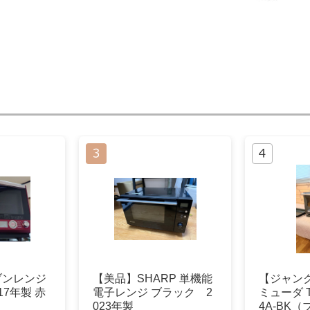
ーブンレンジ
【美品】SHARP 単機能
【ジャン
017年製 赤
電子レンジ ブラック 2
ミューダ Th
023年製
4A-BK