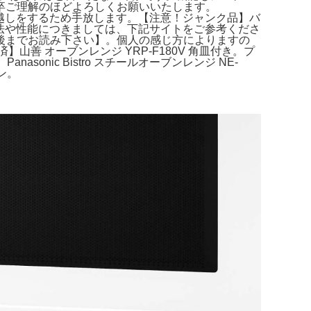
卒ご理解のほどよろしくお願いいたします。
が、引っ越しをするため手放します。【注意！ジャンク品】バ
ック。寸法や性能につきましては、下記サイトをご参考くださ
説明文を最後までお読み下さい】。個人の感じ方によりますの
山善 オーブンレンジ YRP-F180V 角皿付き。プ
onic Bistro スチールオーブンレンジ NE-
ーン。