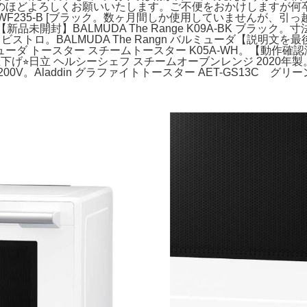
のほどよろしくお願いいたします。ご不便をおかけしますが何
 RE-WF235-B [ブラック。数ヶ月間しか使用していません
新品未開封】BALMUDA The Range K09A-BK ブラ
ジ26L ビストロ。BALMUDA The Rangn バルミューダ【
 トースター スチームトースター K05A-WH。【動作確認済】
日立 ヘルシーシェフ スチームオーブンレンジ 2020年製。Panas
ジ 200V。Aladdin グラファイトトースター AET-GS13C グリ