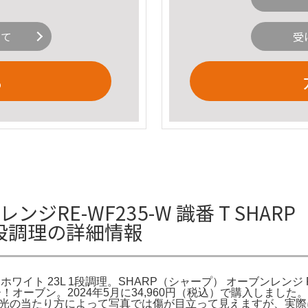
いて
受
る
レンジRE-WF235-W 識番 T SH
L 1段調理の詳細情報
 ホワイト 23L 1段調理。SHARP（シャープ） オーブンレンジ R
レビュー！オーブン。2024年5月に34,960円（税込）で購入し
roducts/rewf235/光の当たり方によって写真では傷が目立って見