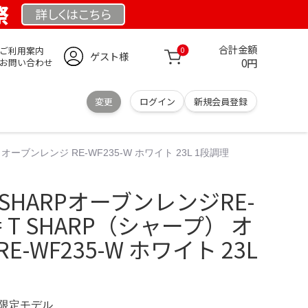
祭
詳しくは
こちら
合計金額
ご利用案内
0
ゲスト様
0円
お問い合わせ
変更
ログイン
新規会員登録
オーブンレンジ RE-WF235-W ホワイト 23L 1段調理
SHARPオーブンレンジRE-
番 T SHARP（シャープ） オ
-WF235-W ホワイト 23L
M 限定モデル