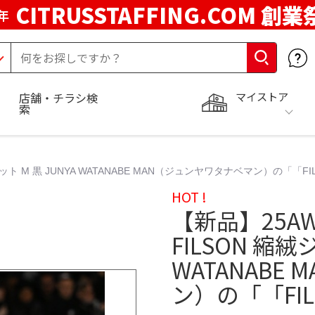
CITRUSSTAFFING.COM 創業
年
マイストア
店舗・チラシ検
索
ト M 黒 JUNYA WATANABE MAN（ジュンヤワタナベマン）の「「FIL
HOT !
【新品】25A
FILSON 縮絨
WATANABE
ン）の「「FIL