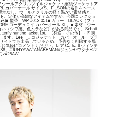
2025AW ウールアクリルツイルジャケット縮絨ジャケットア
L カバーオール サイズS。FILSONの名作をベース
訓市 裏地なし。ウールアクリルの軽く温かい素材感と、
シガンコート。定価が高額なアイテムですが、今回コレクショ
)■ 型番：WP-J012-051■ カラー：BLACK（ブラ
ORE コーデュロイ カバーオール XL。■ 素材：ウー
い（シワ感、色ムラなど）がある商品です。Schott
y hunting jacket 1st。【発送・その他】・即購
発送いたします。Lee ロコジャケット カバーオール ブラ
ール。※他サイトでも出品しているため、予告なく削除する場
軽にコメントください。レア Carhartt ヴィンテ
#JUNYAWATANABEMAN#ジュンヤワタナベマ
ン#25AW