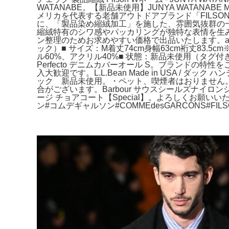
WATANABE。【新品未使用】JUNYA WATANAB
メリカを代表する老舗アウトドアブランド「FILSON」
に、「製品染め縮絨加工」を施した、雰囲気抜群の一着。
縮絨特有のシワ感やパッカリングが独特な表情を生み出して
ン整理のためお求めやすい価格で出品いたします。adolphe 
ック）■ サイズ：M着丈74cm身幅63cm裄丈83.5
ル60%、アクリル40%■ 状態：新品未使用（タグ
Perfecto デニムカバーオール S。ブランドの特性をご理解
入大歓迎です。L.L.Bean Made in USA 
ック 新品未使用。・ペット、喫煙者はおりません。希少 完
合がございます。Barbour サウスシールズナイロ
ージ チョアコート【Special】。よろしくお願い
ン#コムデギャルソン#COMMEdesGARCONS#F