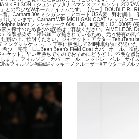
E MAN × FILSON（ジュンヤワタナベマン × フィルソン）
との希少なWネームアイテムです。【たー】DOUBLE RL RR
Carhartt 80s ミシガンチョアコート USA製 野村
います。Carhartt WIP MICHIGAN COAT /ミ
lafont フレンチワーク 60s 38。■ 定価：121,000円 (税込
cm※素人採寸のため多少の誤差はご容赦ください。AIME LEON D
付き）※製品染め・縮絨加工が施されているため、元々特有の風合
の上ご検討ください。ジャケット・アウター TehuTehu butterfl
/ ダック ハンティングジャケット。・丁寧に梱包して24時間以内に
売 L.L.Bean Bean's Field Coat カバーオ
ンジャケット。早い者勝ちですのでお早めにどうぞ！ご不明な点はお気
いたします。フィルソン カバーオール レッドレーベル サイズ38。
ILSON#フィルソン#縮絨#マッキーノクルーザー#アウター#ブルゾ