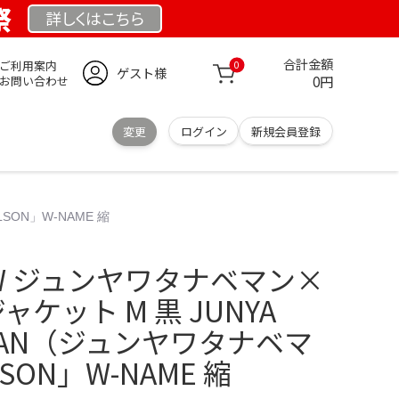
祭
詳しくは
こちら
合計金額
ご利用案内
0
ゲスト様
0円
お問い合わせ
変更
ログイン
新規会員登録
SON」W-NAME 縮
W ジュンヤワタナベマン×
ジャケット M 黒 JUNYA
 MAN（ジュンヤワタナベマ
SON」W-NAME 縮