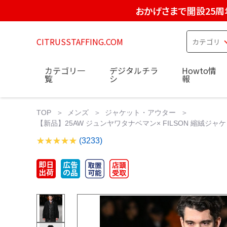
おかげさまで開設25周
CITRUSSTAFFING.COM
カテゴリ一
デジタルチラ
Howto情
覧
シ
報
TOP
メンズ
ジャケット・アウター
【新品】25AW ジュンヤワタナベマン× FILSON 縮絨ジャケッ
(3233)