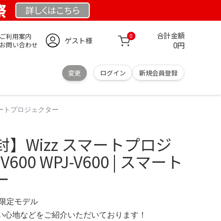
祭
詳しくは
こちら
合計金額
ご利用案内
0
ゲスト様
0円
お問い合わせ
変更
ログイン
新規会員登録
スマートプロジェクター
】Wizz スマートプロジ
600 WPJ-V600 | スマート
ー
M 限定モデル
の使い心地などをご紹介いただいております！