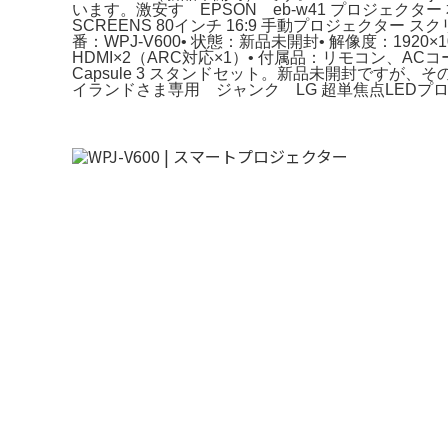
います。激安す EPSON eb-w41 プロジェクター 
SCREENS 80インチ 16:9 手動プロジェクター
番：WPJ‑V600• 状態：新品未開封• 解像度：1920×1080• 
HDMI×2（ARC対応×1）• 付属品：リモコン、A
Capsule 3 スタンドセット。新品未開封ですが
イランドさま専用 ジャンク LG 超単焦点LEDプロ