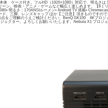
本体 ケース付き。フルHD（1920×1080）対応で、明るさは 17
 スクリーン。映画・アニメ・ゲームなど幅広く楽しめます。【8ミリ映写
明るさ：170ANSIルーメン• Android TV 搭載• Chromecast bu
Cコード、三脚、レンズキャップ ほか【ご注意】頂きものですので、メ
、その点をご理解のうえご検討ください。BenQ GK100 4K
ジェクター。よろしくお願いいたします。Nebula X1 プロジ