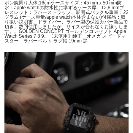
ボン腕周り大体:16cmケースサイズ：45 mm x 50 mm防
水：apple watchの防水性に準ずるケース厚：13,8 mmブ
レスレット：ラバーストラップ、展開式バックル重量：22
グラム (ケース重量/apple watch本体含まない)付属品：取
り扱い説明書、ドライバー、ラバー製の保護カバー新品で
頂き、数回使用しましたが、サイズが合わなくお譲りしま
す。。GOLDEN CONCEPT ゴールデンコンセプト Apple
Watch Series 7 8 9。【未使用】純正 オメガ スピードマ
スター ラバーベルト ラグ幅 19mm 黒