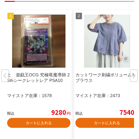
と 遊戯王OCG 究極竜魔導師 2
カットワーク刺繍ボリューム袖
5thシークレットレア PSA10
ブラウス
マイストア在庫：
1578
マイストア在庫：
2473
9280
7540
税込
円
税込
円
カートに入れる
カートに入れる