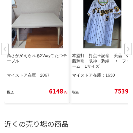
高さが変えられる2Wayこたつテ
本塁打 打点王記念 美品 佐
ーブル
藤輝明 阪神 刺繍 ユニフォ
ーム Lサイズ
マイストア在庫：
2067
マイストア在庫：
1630
6148
7539
税込
円
税込
円
近くの売り場の商品