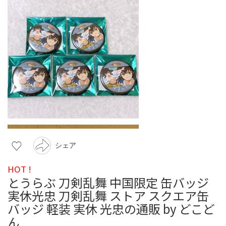
シェア
HOT !
とうらぶ 刀剣乱舞 中国限定 缶バッジ
実休光忠 刀剣乱舞 ストア スクエア缶
バッジ 軽装 実休 光忠の通販 by どこど
ん