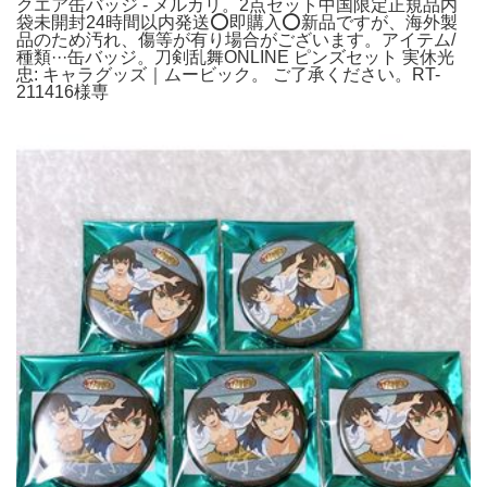
クエア缶バッジ - メルカリ。2点セット中国限定正規品内
袋未開封24時間以内発送⭕️即購入⭕️新品ですが、海外製
品のため汚れ、傷等が有り場合がございます。アイテム/
種類···缶バッジ。刀剣乱舞ONLINE ピンズセット 実休光
忠: キャラグッズ｜ムービック。 ご了承ください。RT-
211416様専