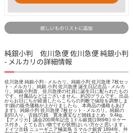
欲しいものリストに追加
純銀小判 佐川急便 佐川急便 純銀小判
- メルカリの詳細情報
佐川急便 純銀小判 - メルカリ。純銀小判 佐川急便 7枚セッ
ト - メルカリ。純銀 小判 佐川急便 誕生日記念品 - メルカ
リ。純銀小判昔、佐川急便の社員に誕生日に配られたもの
です。付属品などはございません。約20グラムです。出品
からお日にちが経過したらこちらの判断で値段を調整しま
す(銀の販売価格が上がりましたら、本商品の価格もあげ
ます)。純銀小判 佐川急便 7枚セット - メルカリ。純銀の
刻印入り。古銭/穴銭 寛永通宝など雑銭まとめ 9.4kg。
【アメリカ】議会200周年記念 1ドル銀貨(1989年) ※ケー
ス付き。とても古い物ですが状態はいい方かと思います。
ドイツ古銭 ニューギニア極楽鳥 ５マルク銀貨 1894年。外