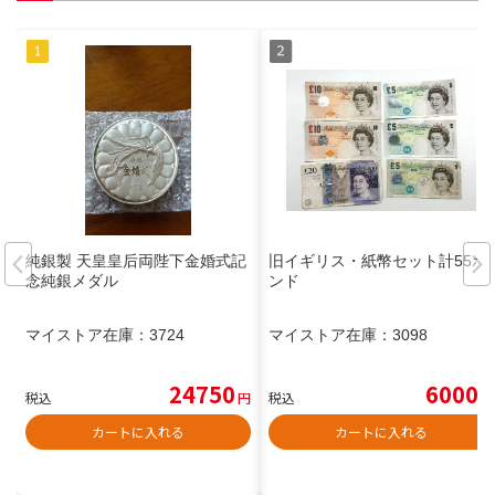
純銀製 天皇皇后両陛下金婚式記
旧イギリス・紙幣セット計55ポ
念純銀メダル
ンド
マイストア在庫：
3724
マイストア在庫：
3098
24750
6000
税込
円
税込
円
カートに入れる
カートに入れる