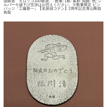
国銀貨 モロッコ10D銀貨。- 数量: 1枚- 素材: 純銀- 色: シ
ルバー※値下げ交渉はお控えください。※数量限定 ピン
バッジ『工藤新一』【名探偵コナン】2周年記念青山剛昌
鳥取