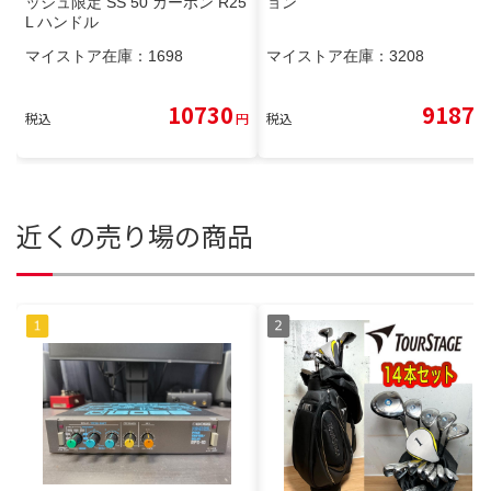
ッシュ限定 SS 50 カーボン R25
ョン
L ハンドル
マイストア在庫：
1698
マイストア在庫：
3208
10730
9187
税込
円
税込
円
近くの売り場の商品