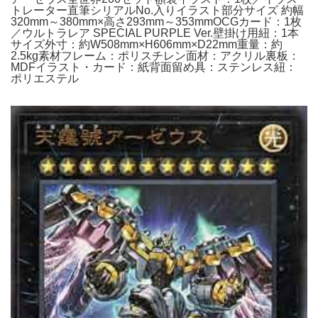
トレーター直筆シリアルNo.入りイラスト部分サイズ 約幅
320mm～380mm×高さ293mm～353mmOCGカード：1枚
／ウルトラレア SPECIAL PURPLE Ver.壁掛け用紐：1本
サイズ外寸：約W508mm×H606mm×D22mm重量：約
2.5kg素材フレーム：ポリスチレン面材：アクリル裏板：
MDFイラスト・カード：紙背面留め具：ステンレス紐：
ポリエステル