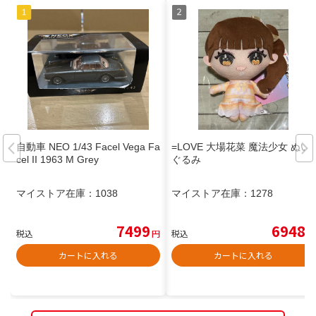
自動車 NEO 1/43 Facel Vega Fa
=LOVE 大場花菜 魔法少女 ぬい
cel II 1963 M Grey
ぐるみ
マイストア在庫：
1038
マイストア在庫：
1278
7499
6948
税込
円
税込
円
カートに入れる
カートに入れる