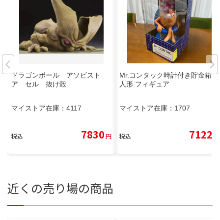
ドラゴンボール アソビスト
Mr.コンタック時計付き貯金箱
ア セル 抜け殻
人形 フィギュア
マイストア在庫：
4117
マイストア在庫：
1707
7830
7122
税込
円
税込
円
近くの売り場の商品