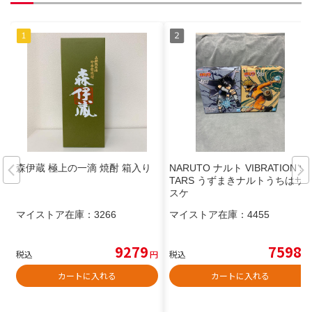
森伊蔵 極上の一滴 焼酎 箱入り
NARUTO ナルト VIBRATION S
TARS うずまきナルトうちはサ
スケ
マイストア在庫：
3266
マイストア在庫：
4455
9279
7598
税込
円
税込
円
カートに入れる
カートに入れる