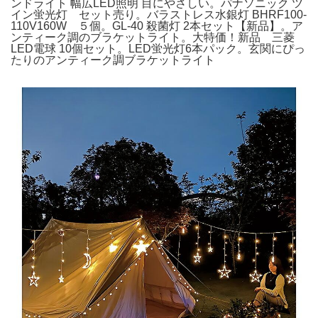
ンドライト 幅広LED照明 目にやさしい。パナソニック ツ
イン蛍光灯 セット売り。バラストレス水銀灯 BHRF100-
110V160W ５個。GL-40 殺菌灯 2本セット【新品】。ア
ンティーク調のブラケットライト。大特価！新品 三菱
LED電球 10個セット。LED蛍光灯6本パック。玄関にぴっ
たりのアンティーク調ブラケットライト