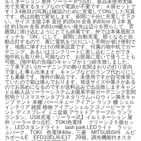
ルミネーション 屋外 ソーラー 8つ点灯。新品未使用太陽
光で充電するタイプなので電源が不要です。４個セットで
す！3.4枚目の写真は確認のために充電してONにした写真
です。色は自動で変化します。昼間に十分に充電して下さ
い。サイズ 太陽 2本 直径 約20cm 全長 約83cm 月 2本 直
径 約13cm 全長 約81cm暖かい発光は辺りを照らして、雰
囲気に溶け込むようにとても綺麗です。外では本体底部ス
イッチを「ON」にして、昼間に自動充電、暗くなると自
動点灯するので、夜に電気をつけにいく手間が省け便利で
す。地面に挿すだけの簡単設置です。付属の地中杭でガー
デニング、あるいはコンクリートに差し込むことができ、
地中杭も取り外し可能なので、お部屋に置いて使うことも
可能。(地中杭の先端のキャップが１つ紛失致しました。
ご了承下さい)ガーデニングの飾り玄関まわりの灯り室内
で楽しむ事も出来ます。キャンプなどのランプ代わりにし
ても素敵です。海外の製品です。未使用ですが自宅保管し
ていたので箱は痛んでおります。発送サイズや重さがある
のでお高めになるのですが送料込みで出品致しますキャン
ドル輸入品ソーラーシステム太陽系宇宙ガーデニング玄関
照明クリスマスサンタプラネタリウムハロウィン満天キャ
ンプ テント 本棚 バーベキュー アイアン ラック 棚 シェル
インテリア 雑貨 植物 アイアンシェルフ スノーピーク テ
ント ディスプレイ ミニ盆栽 アウトドア テーブル ランプ
ランタン。USB充電・ソーラー式】イルミネーション 屋
外 ソーラー 8つ点灯。TOKI色電球 グリーン２５個セッ
ト。LEDスタンドライト lash park LEDライト ラッシ
ュパーク。TOKI 色電球40w。三菱 MITSUBISHI ルピ
カボールE EFD10EL/8-E17 29個。調光機能付きスタ