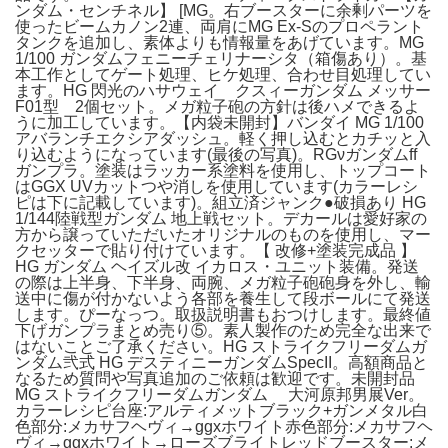
ンダム・センチネル】 [MG。右ブースターに余剰パーツを
使ったビームカノン2連、両肩にMG Ex-Sのプロペラント
タンクを追加し、素体よりも情報量をあげています。MG
1/100 ガンダムフェニーチェリナーシタ（箱傷あり）。基
本工作としてゲート処理、ヒケ処理、合わせ目処理してい
ます。HG 閃光のハサウェイ クスィーガンダム メッサー
F01型 2個セット。メガ粒子砲の方針は後ハメできるよ
うに加工しています。【内袋未開封】バンダイ MG 1/100
アバランチエクシアダッシュ。軽く押し込むとカチッと入
り込むようになっています(最後の写真)。RGνガンダムff
ガンプラ。塗装はラッカー系塗料を使用し、トップコート
はGGX UVカットつや消しを使用しています(カラーレシ
ピは下に記載しています)。組立済ジャンク●破損あり HG
1/144陸戦型ガンダム 地上戦セット。デカールは愛好家の
方から譲っていただいたオリジナルのものを使用し、マー
クセッターで貼り付けています。【 改修+塗装完成品 】
HG ガンダム ヘイズル改 イカロス・ユニット装備。発送
の際は上半身、下半身、両腕、メガ粒子砲砲身を外し、輸
送中に傷が付かないよう各部を養生して段ボールにて発送
します。ぴーなっつ。取扱説明書もおつけします。最終値
下げガンプラまとめ売り⑤。素人製作のため完全な出来で
はないことご了承ください。HG ストライクフリーダムガ
ンダム弐式 HG デスティニーガンダムSpecII。高額商品と
なるため質問や写真追加のご依頼は歓迎です。未開封品
MG ストライクフリーダムガンダム 大河原邦男展Ver。
カラーレシピ台座:アルティメットブラック+ガンメタル白
色部分:メカサフヘヴィ→ggxホワイト赤色部分:メカサフヘ
ヴィ→ggxホワイト→ローズブライトレッドブースター:メ