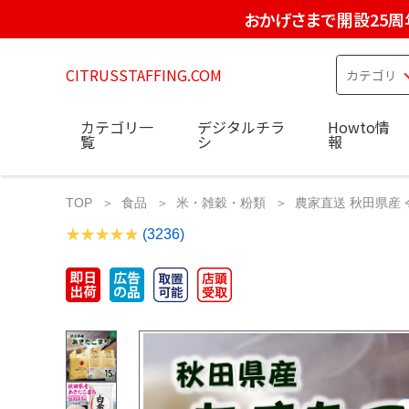
おかげさまで開設25周
CITRUSSTAFFING.COM
カテゴリ一
デジタルチラ
Howto情
覧
シ
報
TOP
食品
米・雑穀・粉類
農家直送 秋田県産 
(3236)