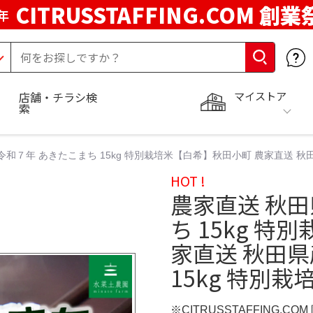
CITRUSSTAFFING.COM 創業
年
マイストア
店舗・チラシ検
索
令和７年 あきたこまち 15kg 特別栽培米【白希】秋田小町 農家直送 秋田
HOT !
農家直送 秋田
ち 15kg 
家直送 秋田県
15kg 特別
※CITRUSSTAFFING.CO