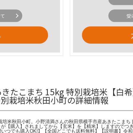
いて
受
る
あきたこまち 15kg 特別栽培米【白
g 特別栽培米秋田小町の詳細情報
 特別栽培米秋田小町。小野清満さんの秋田県横手市産あきたこまち 
客様】が【購入】されましてから【玄米】を【精米】しますので
時間いつでも購入OK!】【全国どこでも送料無料】【説明書】令