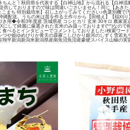
中身はきちんと！秋田県を代表する【白神山地】から流れる【白
提供しておりますので味は間違いごさいません！同じ【あきたこ
あきたこまち 特別栽培米】召し上がってみてください♪色選別機
料【※沖縄配送。うちの米は苗を作る土作りから【田植え】【稲
7ぶづき用◆令和3年度産 茨城県産 コシヒカリ 玄米 30キロ 
Xにして綺麗に厳選された玄米のみ扱っております(^^)なの
く食べるとインタビューでコメントしておりました♪検索ワー
レつや姫ゆめぴりか青天の霹靂こしひかり銀河のしずく雪若丸
谷翔平新潟新潟米新潟県産南魚沼魚沼産豪硬スパイス山椒の実