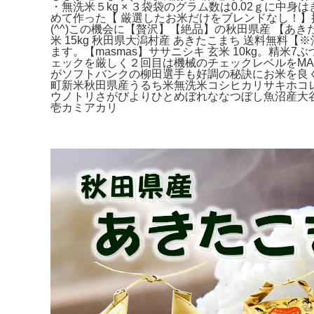
・無洗米５kg × ３袋袋のグラム数は0.02ｇに
めて作った【 厳選したお米だけをブレンドなし！】
(^^)この機会に【贅沢】【絶品】の秋田県産 【
米 15kg 秋田県大潟村産 あきたこまち 送料無
ます。【masmas】ササニシキ 玄米 10kg。精米
ェックを厳しく２回目は機械のチェックレベルをMA
がソフトバンクの柳田選手も好調の秘訣にお米を良
町新米秋田県産うるち米無洗米コシヒカリサキホコ
ウノトリさがびよりひとめぼれななつぼし魚沼産大
壱カミアカリ