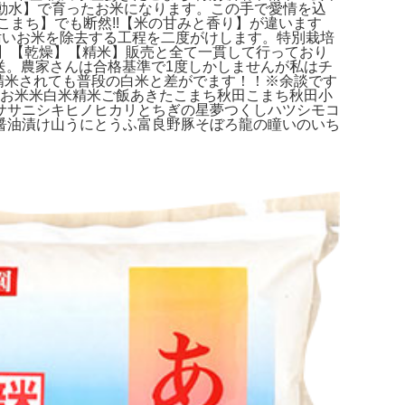
神流動水】で育ったお米になります。この手で愛情を込
まち】でも断然!!【米の甘みと香り】が違います
で汚いお米を除去する工程を二度がけします。特別栽培
刈り】【乾燥】【精米】販売と全て一貫して行っており
農家直送。農家さんは合格基準で1度しかしませんが私はチ
で精米されても普段の白米と差がでます！！※余談です
ドお米米白米精米ご飯あきたこまち秋田こまち秋田小
ササニシキヒノヒカリとちぎの星夢つくしハツシモコ
醤油漬け山うにとうふ富良野豚そぼろ龍の瞳いのいち