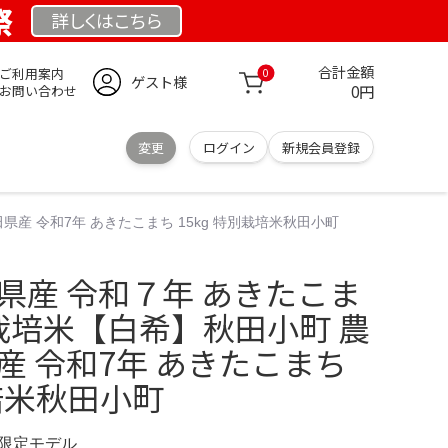
祭
詳しくは
こちら
合計金額
ご利用案内
0
ゲスト様
0円
お問い合わせ
変更
ログイン
新規会員登録
県産 令和7年 あきたこまち 15kg 特別栽培米秋田小町
県産 令和７年 あきたこま
特別栽培米【白希】秋田小町 農
産 令和7年 あきたこまち
栽培米秋田小町
M 限定モデル