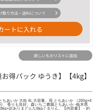
け取り方法・送料について
カートに入れる
欲しいものリストに追加
お得パック ゆうき】【4kg】
か 大粒 4L 大容量。苺 とちあいか （260g×4
かり、香りも良好。森いちご農園とちあいか -栃木県
8kg+訳ありまどんな8kgぐるりん。【内容量】・約