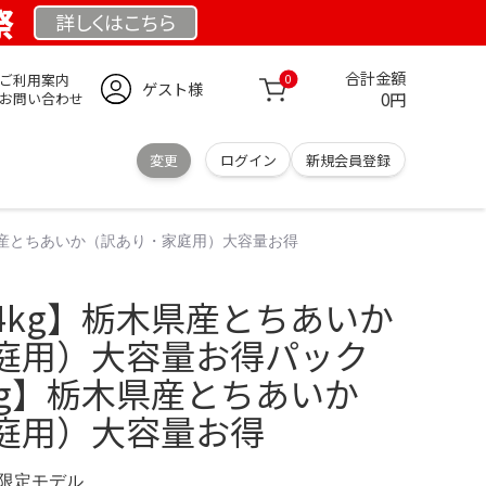
祭
詳しくは
こちら
合計金額
ご利用案内
0
ゲスト様
0円
お問い合わせ
変更
ログイン
新規会員登録
県産とちあいか（訳あり・家庭用）大容量お得
4kg】栃木県産とちあいか
庭用）大容量お得パック
kg】栃木県産とちあいか
庭用）大容量お得
M 限定モデル