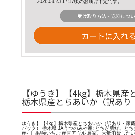
2026.08.23 17:17頃のお届け予定です。
受け取り方法・送料につ
カートに入れ
【ゆうき】【4kg】栃木県産
栃木県産とちあいか（訳あり
ゆうき】【4kg】栃木県産とちあいか（訳あり・家庭用
パック） 栃木県 JAうつのみや産: とちぎ新鮮。と
産- ｜ 果物/いちご 産直アウル 農家。大量消費