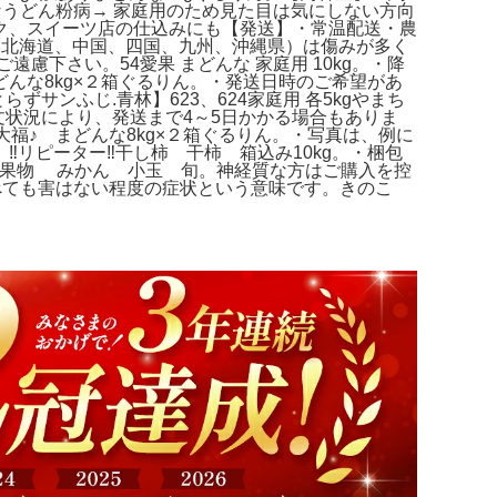
なうどん粉病→ 家庭用のため見た目は気にしない方向
ク、スイーツ店の仕込みにも【発送】・常温配送・農
（北海道、中国、四国、九州、沖縄県）は傷みが多く
慮下さい。54愛果 まどんな 家庭用 10kg。・降
んな8kg×２箱ぐるりん。・発送日時のご希望があ
ンふじ.青林】623、624家庭用 各5kgやまち
文状況により、発送まで4～5日かかる場合もありま
も大福♪ まどんな8kg×２箱ぐるりん。・写真は、例に
リピーター‼️干し柿 干柿 箱込み10kg。・梱包
 果物 みかん 小玉 旬。神経質な方はご購入を控
、食べても害はない程度の症状という意味です。きのこ