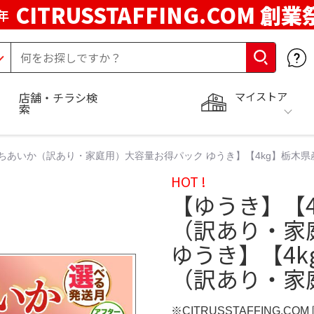
CITRUSSTAFFING.COM 創業
年
マイストア
店舗・チラシ検
索
とちあいか（訳あり・家庭用）大容量お得パック ゆうき】【4kg】栃木
HOT !
【ゆうき】【
（訳あり・家
ゆうき】【4
（訳あり・家
※CITRUSSTAFFING.CO