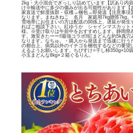
2kg・大小混合でぎっしり詰めています【訳あり内
け※輸送中に多少の傷みが出る可能性があります【
家直送で鮮度抜群・収穫→梱包→即発送【注意事項
なります。まねきねこ 名月 家庭用7kg贈答7kg
雪地帯にお住まいの方は配送の関係上、遅延が発生す
ればご相談下さい。紅ゆうか シャインマスカット 4
様。※受け取りは午前中をおすすめします。静岡県産 
す。激安きたーー‼️最強コラボ‼️紅まどんな約5k真穴
なります。なちゅ。・購入から発送まで迅速に行うため
の都合上、病気以外のイチゴを梱包するなどの要望
えるようお願いします。ちびすけ⭐️干し柿350g
小玉まどんな8kg×２箱ぐるりん。