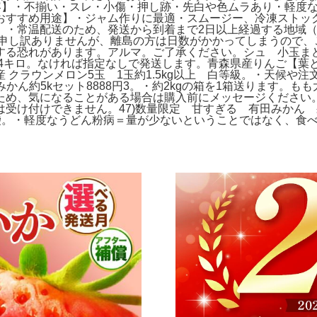
容】・不揃い・スレ・小傷・押し跡・先白や色ムラあり・軽度
おすすめ用途】・ジャム作りに最適・スムージー、冷凍ストッ
】・常温配送のため、発送から到着まで2日以上経過する地域
。申し訳ありませんが、離島の方は日数がかかってしまうので、ご遠
る恐れがあります。アルマ。ご了承ください。シュ 小玉まど
キロ。なければ指定なしで発送します。青森県産りんご【葉とらずサ
クラウンメロン5玉 1玉約1.5kg以上 白等級。・天候や注
みかん約5kセット8888円3。・約2kgの箱を1箱送ります。も
、気になることがある場合は購入前にメッセージください。‼️
は受け付けできません。47)数量限定 甘すぎる 有田みかん
×10袋。・軽度なうどん粉病＝量が少ないということではなく