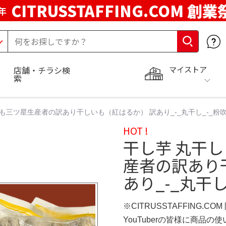
CITRUSSTAFFING.COM 創業
年
マイストア
店舗・チラシ検
索
いも三ツ星生産者の訳あり干しいも（紅はるか） 訳あり_-_丸干し_-_粉吹き
HOT !
干し芋 丸干し
産者の訳あり
あり_-_丸干し
※CITRUSSTAFFING.CO
YouTuberの皆様に商品