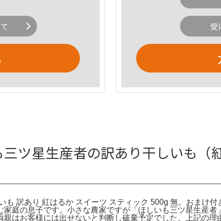
いて
受
る
いも三ツ星生産者の訳あり干しいも（紅は
いも 訳あり 紅はるか スイーツ スティック 500g 無。おまけ付き】
む家庭の息子です。小さな農家ですが「ほしいも三ツ星生産者
両親はお客様には出せないと判断し破棄予定でした。上記の理