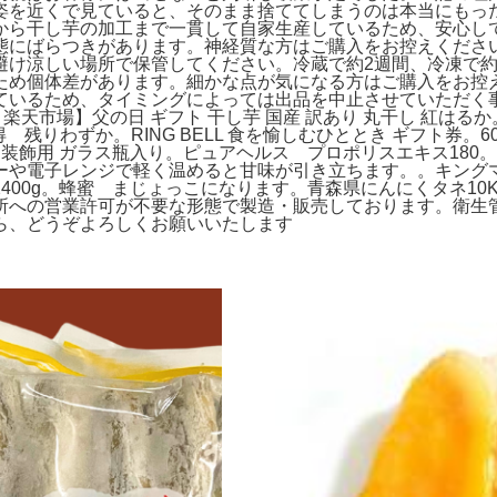
姿を近くで見ていると、そのまま捨ててしまうのは本当にもっ
から干し芋の加工まで一貫して自家生産しているため、安心し
態にばらつきがあります。神経質な方はご購入をお控えください
避け涼しい場所で保管してください。冷蔵で約2週間、冷凍で
ため個体差があります。細かな点が気になる方はご購入をお控
いるため、タイミングによっては出品を中止させていただく事が
。楽天市場】父の日 ギフト 干し芋 国産 訳あり 丸干し 紅はるか
 お得 残りわずか。RING BELL 食を愉しむひととき ギフト券。6
食品装飾用 ガラス瓶入り。ピュアヘルス プロポリスエキス180
や電子レンジで軽く温めると甘味が引き立ちます。。キングマージ
0g。蜂蜜 まじょっこになります。青森県にんにくタネ10Kg 
所への営業許可が不要な形態で製造・販売しております。衛生
ら、どうぞよろしくお願いいたします