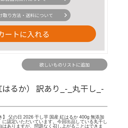
け取り方法・送料について
カートに入れる
欲しいものリストに追加
るか） 訳あり_-_丸干し_-
 父の日 2026 干し芋 国産 紅はるか 400g 無添加
」に認定いただいています。今回出品している丸干し
由はありますが、問題なく召し上がることはできま