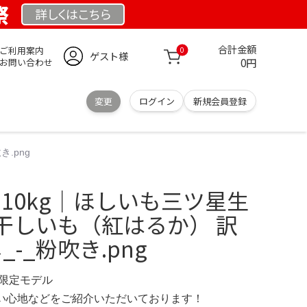
祭
詳しくは
こちら
合計金額
ご利用案内
0
ゲスト様
0円
お問い合わせ
変更
ログイン
新規会員登録
.png
 10kg｜ほしいも三ツ星生
干しいも（紅はるか） 訳
_-_粉吹き.png
M 限定モデル
の使い心地などをご紹介いただいております！