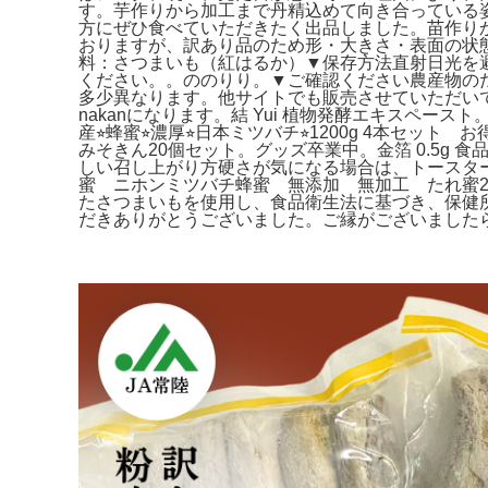
す。芋作りから加工まで丹精込めて向き合っている
方にぜひ食べていただきたく出品しました。苗作り
おりますが、訳あり品のため形・大きさ・表面の状
料：さつまいも（紅はるか）▼保存方法直射日光を
ください。。ののりり。▼ご確認ください農産物の
多少異なります。他サイトでも販売させていただいて
nakanになります。結 Yui 植物発酵エキスペースト
産⭐︎蜂蜜⭐︎濃厚⭐︎日本ミツバチ⭐︎1200g 4本セット
みそきん20個セット。グッズ卒業中。金箔 0.5g 
しい召し上がり方硬さが気になる場合は、トースター
蜜 ニホンミツバチ蜂蜜 無添加 無加工 たれ蜜240
たさつまいもを使用し、食品衛生法に基づき、保健
だきありがとうございました。ご縁がございました