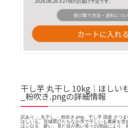
2026.08.28 3:27頃のお届け予定です。
受け取り方法・送料につ
カートに入れ
干し芋 丸干し 10kg｜ほし
_粉吹き.pngの詳細情報
訳あり_-_丸干し_-_粉吹き.png。干し芋 国産 さつま
ほしいも。茨城県ひたちなか市で干しいも農家を営
はシロタ、硬い、見た目が悪い等々の理由により、