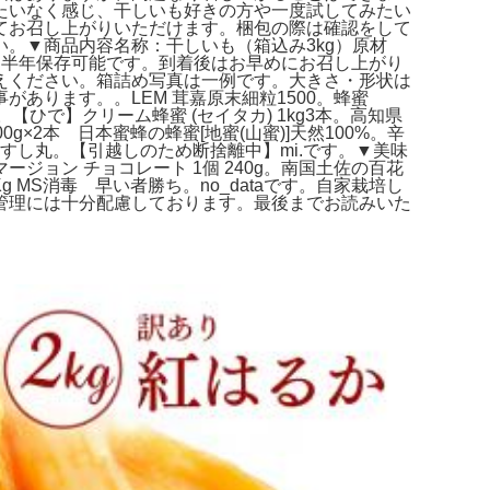
たいなく感じ、干しいも好きの方や一度試してみたい
てお召し上がりいただけます。梱包の際は確認をして
。▼商品内容名称：干しいも（箱込み3kg）原材
約半年保存可能です。到着後はお早めにお召し上がり
えください。箱詰め写真は一例です。大きさ・形状は
あります。。LEM 茸嘉原末細粒1500。蜂蜜
。【ひで】クリーム蜂蜜 (セイタカ) 1kg3本。高知県
00g×2本 日本蜜蜂の蜂蜜[地蜜(山蜜)]天然100%。辛
。すし丸。【引越しのため断捨離中】mi.です。▼美味
ョン チョコレート 1個 240g。南国土佐の百花
MS消毒 早い者勝ち。no_dataです。自家栽培し
管理には十分配慮しております。最後までお読みいた