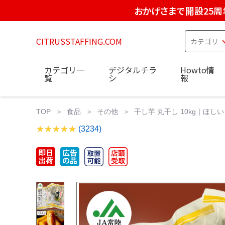
おかげさまで開設25周
CITRUSSTAFFING.COM
カテゴリ一
デジタルチラ
Howto情
覧
シ
報
TOP
食品
その他
干し芋 丸干し 10kg｜ほし
(3234)