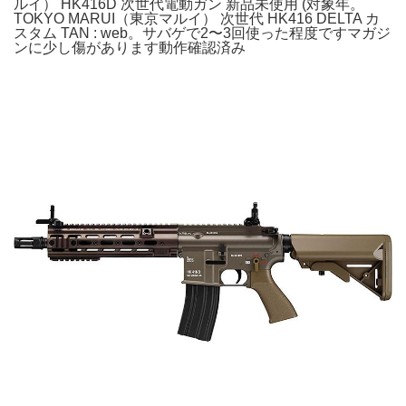
ルイ） HK416D 次世代電動ガン 新品未使用 (対象年。
TOKYO MARUI（東京マルイ） 次世代 HK416 DELTA カ
スタム TAN : web。サバゲで2〜3回使った程度ですマガジ
ンに少し傷があります動作確認済み