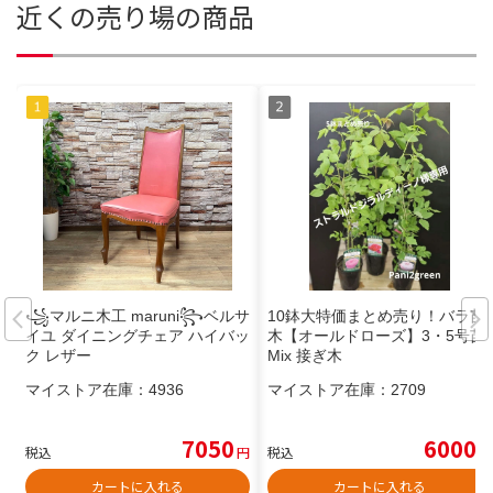
近くの売り場の商品
꧁マルニ木工 maruni꧂ベルサ
10鉢大特価まとめ売り！バラ苗
イユ ダイニングチェア ハイバッ
木【オールドローズ】3・5号苗
ク レザー
Mix 接ぎ木
マイストア在庫：
4936
マイストア在庫：
2709
7050
6000
税込
円
税込
円
カートに入れる
カートに入れる