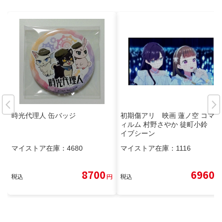
時光代理人 缶バッジ
初期傷アリ 映画 蓮ノ空 コマフ
ィルム 村野さやか 徒町小鈴 ラ
イブシーン
マイストア在庫：
4680
マイストア在庫：
1116
8700
6960
税込
円
税込
円