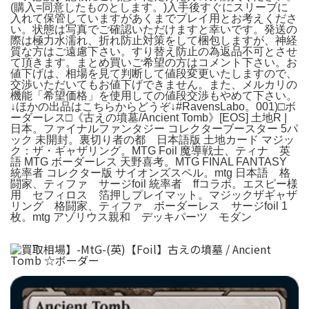
(購入=同意したものとします。)入手後すぐにスリーブに
入れて保管していますがあくまでプレイ用とお考えくださ
い。状態は写真でご確認いただけますと幸いです。発送の
際は極力水濡れ、折れ防止対策をして梱包しますが、神経
質な方はご遠慮下さい。すり替え防止の為返品不可とさせ
て頂きます。まとめ買いご希望の方はコメント下さい。お
値下げは、相場を見て判断して値段変更いたしますので、
交渉いただいてもお値下げできません。また、メルカリの
機能「希望価格」を使用しての値段交渉もやめて下さい。
↓ほかの出品はこちらからどうぞ↓#RavensLabo。001)□ボ
ーダーレス□《古えの墳墓/Ancient Tomb》[EOS] 土地R |
日本。ファイナルファンタジー コレクターブースター 5パ
ック 未開封。裏切り者の都 日本語版 土地カード マジッ
ク：ザ・ギャザリング。MTG Foil 魔導戦士、ティナ 英
語 MTG ボーダーレス 天野喜考。MTG FINAL FANTASY
統率者 コレクター版 サイオンズスペル。mtg 日本語 格
闘家、ティファ サージfoil 統率者 ffコラボ。エスピー様
用 セフィロス 箔押しプレイマット。マジックザギャザ
リング 格闘家、ティファ ボーダーレス サージfoil 1
枚。mtg アゾリウス親和 デッキパーツ モダン