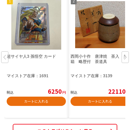
超サイヤ人3 孫悟空 カード
西岡小十作 唐津焼 茶入 共
箱 略歴付 茶道具
マイストア在庫：
1691
マイストア在庫：
3139
6250
22110
税込
円
税込
円
カートに入れる
カートに入れる