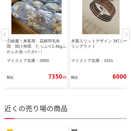
①綺麗！来客用 花柄羽毛布
木製スリットデザイン 3灯シー
団 掛け布団 たっぷり1.4kgふ
リングライト
かふかあったかい！
マイストア在庫：
2800
マイストア在庫：
2431
7350
6000
税込
円
税込
円
近くの売り場の商品