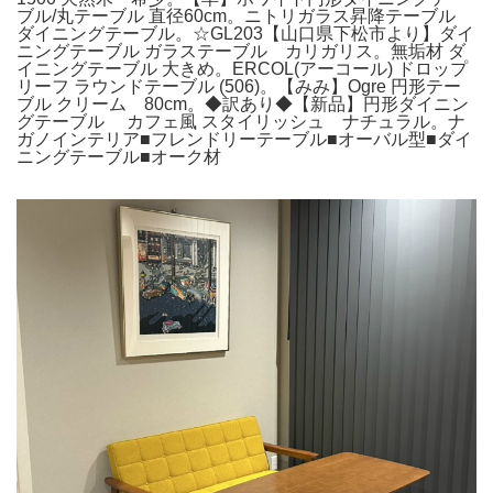
ブル/丸テーブル 直径60cm。ニトリガラス昇降テーブル
ダイニングテーブル。☆GL203【山口県下松市より】ダイ
ニングテーブル ガラステーブル カリガリス。無垢材 ダ
イニングテーブル 大きめ。ERCOL(アーコール) ドロップ
リーフ ラウンドテーブル (506)。【みみ】Ogre 円形テー
ブル クリーム 80cm。◆訳あり◆【新品】円形ダイニン
グテーブル カフェ風 スタイリッシュ ナチュラル。ナ
ガノインテリア■フレンドリーテーブル■オーバル型■ダイ
ニングテーブル■オーク材