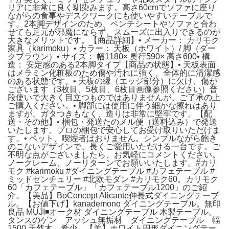
リアに非常に良く馴染みます。高さ60cmでソファに座り
ながらの食事やデスクワークにも使いやすいテーブルで
す。2本脚デザインのため、ベンチシートやソファと合わ
せても足元が邪魔にならず、スムーズに出入りできるのが
大きなメリットです。【商品詳細】• メーカー： カリモク
家具（karimoku）• カラー： 天板（ホワイト）/ 脚（ダー
クブラウン）• サイズ： 幅1180× 奥行590× 高さ600• 構
造： 安定感のある2本脚タイプ【商品の状態】• 天板表面
はメラミン化粧板のため傷や汚れに強く、全体的に清潔感
のある状態です。• 天板の縁（エッジ部分）に欠け、傷が
ございます（3枚目、5枚目、6枚目画像参照ください）普
段使いで大きく目立つものではありませんが、ご了承の上
ご購入ください。• 脚部には使用に伴う細かな擦れはあり
ますが、ガタつきもなく、造りは非常に堅牢です。【配
送・その他】• 梱包・発送たのメル便（送料込み）で発送
いたします。プロの梱包で安心してお受け取りいただけま
す。• ペット、喫煙者はおりません。シンプルながら飽き
のこないデザインで、長くご愛用いただける一台です。ご
不明な点がございましたら、お気軽にコメントください。
ノークレーム、ノーリターンでお願いいたします。#カリ
モク #karimoku #ダイニングテーブル #カフェテーブル #
ミッドセンチュリー #北欧モダン #カリモク60。カリモク
60「カフェテーブル」「カフェテーブル1200」のご紹
介。【美品】BoConcept Alicante伸長式ダイニングテーブ
ル。【お値下げ】kanademono ダイニングテーブル。無印
良品 MUJI◾️オーク材 ダイニングテーブル 木製テーブル。
タンスのゲン アッシュ無垢材 ダイニングテーブル 幅
1500 天然木 希少。【羊】ホワイト円形ダイニングテー