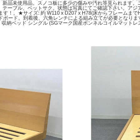
。新品未使用品。スノコ板に多少の傷みや汚れ等見られます。ニ
、テーブル、ベットサク。状態は写真にてご確認下さい。アジ
。★サイズ: 約 W110 x D207 x H78(床からフレームま
 ヘッドボード。到着後、六角レンチによる組み立てが必要となり
収納ベッド シングル (SGマーク国産ボンネルコイルマットレス