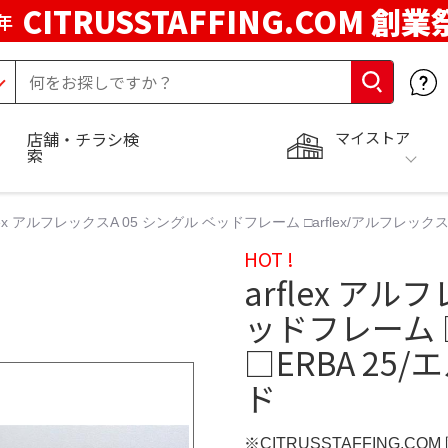
CITRUSSTAFFING.COM 創業
年
マイストア
店舗・チラシ検
索
flex アルフレックスA 05 シングル ベッドフレーム □arflex/アルフレッ
HOT !
arflex アル
ッドフレーム □
□ERBA 25
ド
※CITRUSSTAFFING.CO