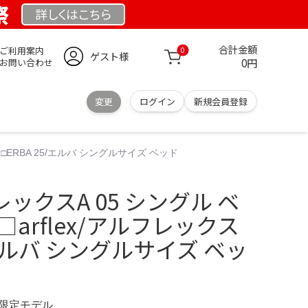
祭
詳しくは
こちら
合計金額
ご利用案内
0
ゲスト様
0円
お問い合わせ
変更
ログイン
新規会員登録
クス□ERBA 25/エルバ シングルサイズ ベッド
フレックスA 05 シングル ベ
arflex/アルフレックス
/エルバ シングルサイズ ベッ
M 限定モデル