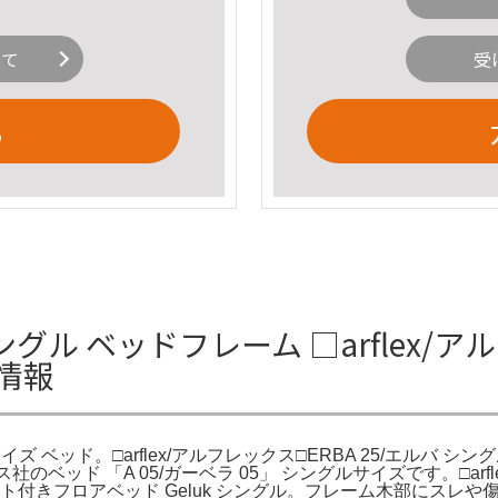
いて
受
る
 シングル ベッドフレーム □arflex/
情報
サイズ ベッド。□arflex/アルフレックス□ERBA 25/エルバ シング
社のベッド 「A 05/ガーベラ 05」 シングルサイズです。□arfl
ト付きフロアベッド Geluk シングル。フレーム木部にスレ