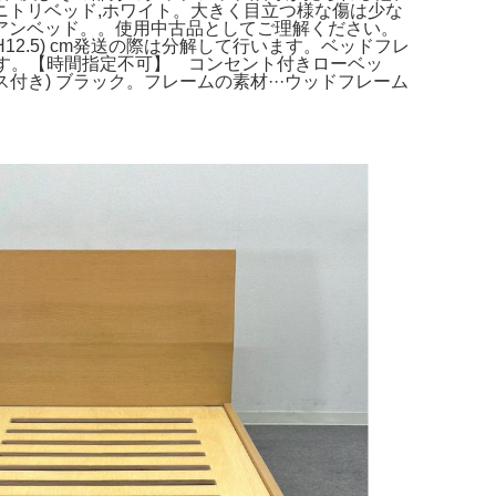
トリベッド,ホワイト。大きく目立つ様な傷は少な
アンベッド。。使用中古品としてご理解ください。
でH12.5) cm発送の際は分解して行います。ベッドフレ
ます。【時間指定不可】 コンセント付きローベッ
付き) ブラック。フレームの素材···ウッドフレーム