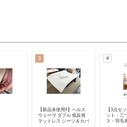
【新品未使用‼️】ヘルス
【3点セ
ウェーヴ ダブル 低反発
ット・三
マットレス シーツ＆カバ
ス・羽毛
ー付き