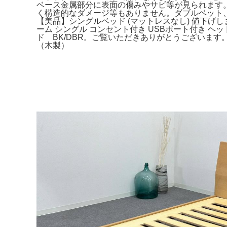
ベース金属部分に表面の傷みやサビ等が見られます
く構造的なダメージ等もありません。ダブルベット
【美品】シングルベッド (マットレスなし) 値下げします！
ーム シングル コンセント付き USBポート付き
ド BK/DBR。ご覧いただきありがとうございます。
（木製）