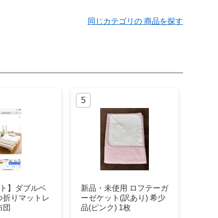
同じカテゴリの 商品を探す
ット】ダブルベ
新品・未使用 ロフテーガ
つ折りマットレ
ーゼケット(訳あり) 希少
布団
品(ピンク) 1枚