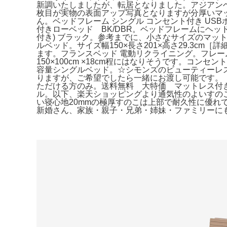
新調いたしましたが、転居となりました。アジアンベ
枚目が実物の表面アップ写真となりますが分厚いマ
ん。ベッドフレーム シングル コンセント付き U
付きローベッド BK/DBR。ベッドフレームにヘッ
付き) ブラック。参考までに、小さなサイズのマッ
ルベッド。サイズ幅150×長さ201×高さ29.3cm［
ます。フランスベッド 電動リクライニング。フレー
150×100cm ×18cm程にはなりそうです。
容量シングルベッド。☆シモンズのビューティーレ
りますが、ご希望でしたら一緒にお渡し可能です。
ただける方のみ。送料無料 大特価 マットレス付き 
ル。以下、楽天ショッピングより通気性のよいすの
い寝心地20mmの極厚すのこは上部で耐久性に優れ
新婚さん、家族・親子・兄弟・姉妹・ファミリーに