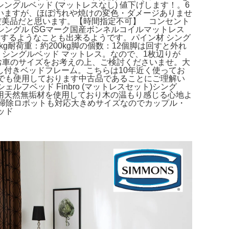
グルベッド (マットレスなし) 値下げします！。6
いますが、ほぼ汚れや焼けの変色・ダメージありませ
まだ美品だと思います。【時間指定不可】 コンセント
シングル (SGマーク国産ボンネルコイルマットレス
するようなことも出来るようです。パイン材 シング
8kg耐荷重：約200kg脚の個数：12個脚は回すと外れ
 シングルベッド マットレス。なので、1枚辺りが
で、お車のサイズをお考えの上、ご検討くださいませ。大
付きベッドフレーム。こちらは10年近く使ってお
でも使用しております中古品であることにご理解い
ベッド Finbro (マットレスセット)シング
用天然無垢材を使用しており木の温もり感じる心地よ
お掃除ロボットも対応大きめサイズなのでカップル・
ッド