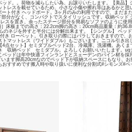
ッド。。荷物を減らしたい為、お譲りいたします。【美品】シン
ットレスを載せているため、小さな小傷や擦れ等はあるかと思
SBポート付き ヘッドボード。3ヶ月のみの利用ですので、まだ
ド部分がなく、コンパクトでスタイリッシュです。収納ベッド 
トレスを置き、余ったステージ部分を簡易なソファのように使用
詳細］床板までの高さ：22.2cm脚の高さ：20cm商品重量：約36.
ムのネジを外すと半分には分解出来ます。【シングル】 ベッド
コンセント付き ローベット。引き取りの際にはバラしておきますの
ストマットレス（ワイドダブル）もございます。ニコル引き出し
【4点セット】セミダブルベッド2台、冷蔵庫、洗濯機。あくま
収納ベッド セミダブル。よろしくお願いいたします。uqシェルフ
こベッドは年中快適フィンランドとスェーデンのパイン材を採
ています脚高20cmなのでベッド下が収納スペースにもなり、
もおすすめです搬入時や取り扱いに便利な分割式#シモンズ#ベ