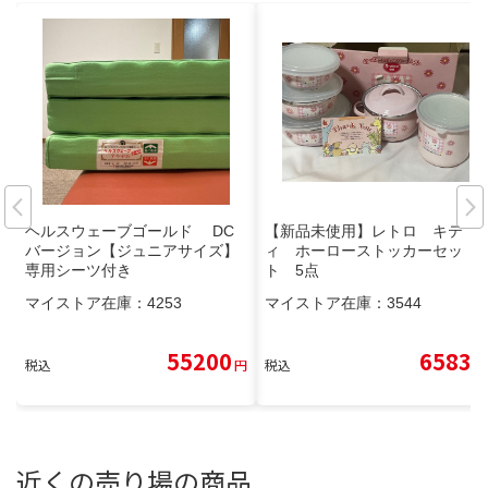
ヘルスウェーブゴールド DC
【新品未使用】レトロ キテ
バージョン【ジュニアサイズ】
ィ ホーローストッカーセッ
専用シーツ付き
ト 5点
マイストア在庫：
4253
マイストア在庫：
3544
55200
6583
税込
円
税込
円
近くの売り場の商品