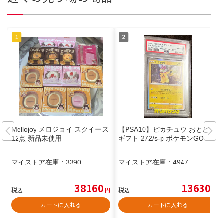
Mellojoy メロジョイ スクイーズ
【PSA10】ピカチュウ おとどけ
12点 新品未使用
ギフト 272/s-p ポケモンGO
マイストア在庫：
3390
マイストア在庫：
4947
38160
13630
税込
円
税込
円
カートに入れる
カートに入れる