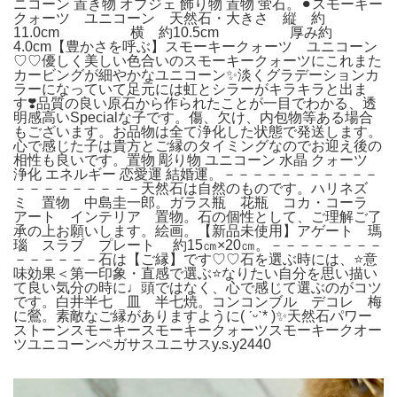
ニコーン 置き物 オブジェ 飾り物 置物 蛍石。⚫︎スモーキー
クォーツ ユニコーン 天然石・大きさ 縦 約
11.0cm 横 約10.5cm 厚み約
4.0cm【豊かさを呼ぶ】スモーキークォーツ ユニコーン
♡♡優しく美しい色合いのスモーキークォーツにこれまた
カービングが細やかなユニコーン✨淡くグラデーションカ
ラーになっていて足元には虹とシラーがキラキラと出ま
す❣️品質の良い原石から作られたことが一目でわかる、透
明感高いSpecialな子です。傷、欠け、内包物等ある場合
もございます。お品物は全て浄化した状態で発送します。
心で感じた子は貴方とご縁のタイミングなのでお迎え後の
相性も良いです。置物 彫り物 ユニコーン 水晶 クォーツ
浄化 エネルギー 恋愛運 結婚運。－－－－－－－－－－－
－－－－－－－－－天然石は自然のものです。ハリネズ
ミ 置物 中島圭一郎。ガラス瓶 花瓶 コカ・コーラ
アート インテリア 置物。石の個性として、ご理解ご了
承の上お願いします。絵画。【新品未使用】アゲート 瑪
瑙 スラブ プレート 約15㎝×20㎝。－－－－－－－－
－－－－－－石は【ご縁】です♡♡石を選ぶ時には、⭐️意
味効果＜第一印象・直感で選ぶ⭐️なりたい自分を思い描い
て良い気分の時に♩頭ではなく、心で感じて選ぶのがコツ
です。白井半七 皿 半七焼。コンコンブル デコレ 梅
に鶯。素敵なご縁がありますように( ˊᵕˋ* )✨天然石パワー
ストーンスモーキースモーキークォーツスモーキークオー
ツユニコーンペガサスユニサスy.s.y2440