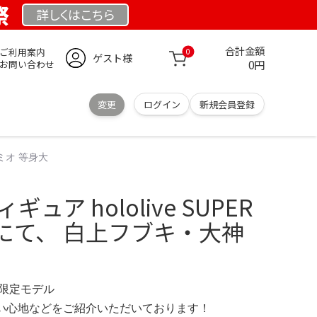
祭
詳しくは
こちら
合計金額
ご利用案内
0
ゲスト様
0円
お問い合わせ
変更
ログイン
新規会員登録
神ミオ 等身大
ュア hololive SUPER
5』にて、 白上フブキ・大神
M 限定モデル
の使い心地などをご紹介いただいております！