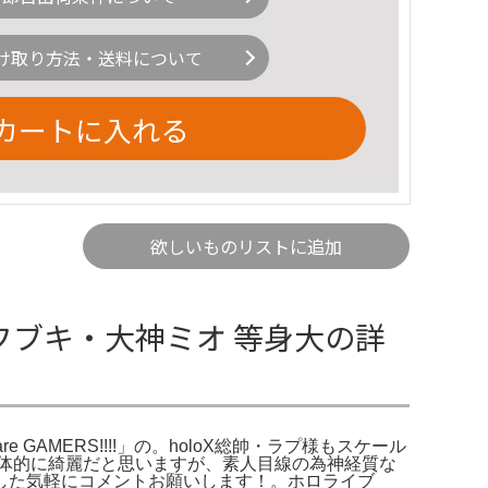
け取り方法・送料について
カートに入れる
欲しいものリストに追加
、 白上フブキ・大神ミオ 等身大の詳
e GAMERS!!!!」の。holoX総帥・ラプ様もスケール
体的に綺麗だと思いますが、素人目線の為神経質な
した気軽にコメントお願いします！。ホロライブ