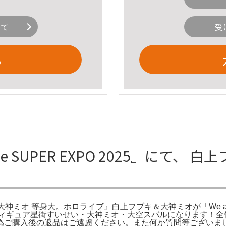
いて
受
る
ve SUPER EXPO 2025』にて
上フブキ・大神ミオ 等身大。ホロライブ』白上フブキ＆大神ミオが「We ar
フィギュア星街すいせい・大神ミオ・大空スバルになります！全
為ご購入後の返品はご遠慮ください。また何か質問等ございま