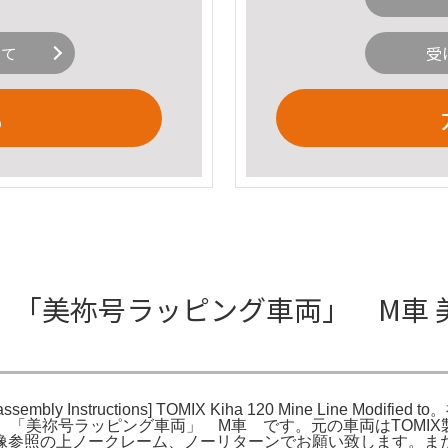
いて
受
る
祢線 「美祢号ラッピング車両」 M車
structions] TOMIX Kiha 120 Mine Line Modifie
 美祢線 「美祢号ラッピング車両」 M車 です。元の車両はTOM
像参照の上ノークレーム、ノーリターンでお願い致します。ま