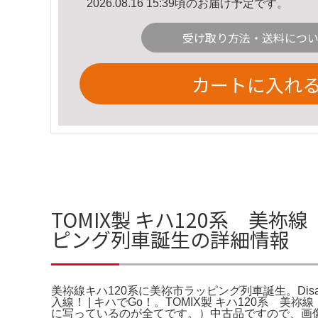
2026.08.16 15:39頃のお届け予定です。
受け取り方法・送料につ
カートに入れ
TOMIX製 キハ120系 美
ピング列車誕生の詳細情報
美祢線キハ120系に美祢市ラッピング列車誕生。Disassembly In
入線！ | キハでGo！。TOMIX製 キハ120系
に写っているのが全てです。）中古品ですので、画