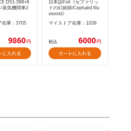
E D51-398+6
日本語Foil《セファリッ
ージ蒸気機関車2
ドの幻術師/Cephalid Illu
sionist》
ア在庫：
3705
マイストア在庫：
1039
9860
6000
円
円
税込
トに入れる
カートに入れる