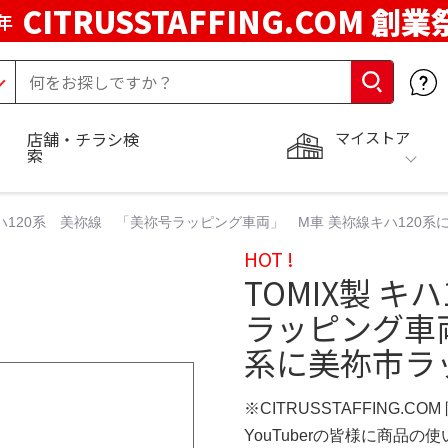
CITRUSSTAFFING.COM 創業
年
マイストア
店舗・チラシ検
索
 キハ120系 美祢線 「美祢号ラッピング車両」 M車 美祢線キハ120
HOT !
TOMIX製 
ラッピング車両
系に美祢市ラ
※CITRUSSTAFFING.CO
YouTuberの皆様に商品