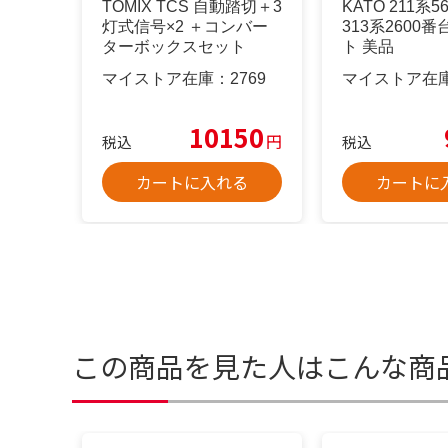
TOMIX TCS 自動踏切＋3
KATO 211系
灯式信号×2 ＋コンバー
313系2600
ターボックスセット
ト 美品
マイストア在庫：
2769
マイストア在
10150
円
税込
税込
カートに入れる
カートに
この商品を見た人はこんな商