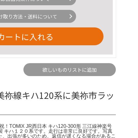
け取り方法・送料について
カートに入れる
欲しいものリストに追加
 美祢線キハ120系に美祢市ラッ
d to。祝！TOMIX JR西日本 キハ120-300形 三江線神楽号
IX製 キハ１２０系です。走行は非常に良好です。写真
た、出張が多いのため、返信が遅くなる場合があるこ