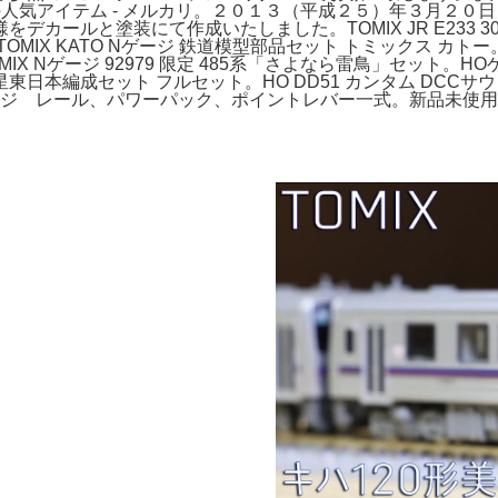
mixの人気アイテム - メルカリ。２０１３（平成２５）年３月
と塗装にて作成いたしました。TOMIX JR E233 3000系15
X KATO Nゲージ 鉄道模型部品セット トミックス カトー。märk
Nゲージ 92979 限定 485系「さよなら雷鳥」セット。HOゲ
北斗星東日本編成セット フルセット。HO DD51 カンタム DC
レール、パワーパック、ポイントレバー一式。新品未使用TOMIX