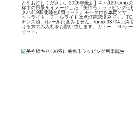
とをお許しください。2026年最新】キハ120 to
祢市の風景をイメージした「美祢号」ラッピング仕様をデカール
クハ419新北陸色6両セット。モータ付き車両です。TOMI
ッドライト、テールライトは点灯確認済みです。TOMIX 
ナンス済。(レールは含みません。tomix 98704 
ける方のみ入札をお願い致します。カトー HOゲージ 
セット。