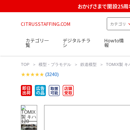
おかげさまで開設25周
CITRUSSTAFFING.COM
カテゴリ一
デジタルチラ
Howto情
覧
シ
報
TOP
模型・プラモデル
鉄道模型
TOMIX製
(3240)