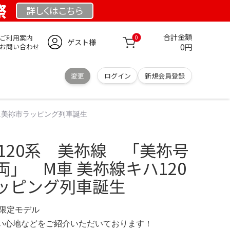
祭
詳しくは
こちら
合計金額
ご利用案内
0
ゲスト様
0円
お問い合わせ
変更
ログイン
新規会員登録
系に美祢市ラッピング列車誕生
キハ120系 美祢線 「美祢号
」 M車 美祢線キハ120
ッピング列車誕生
M 限定モデル
の使い心地などをご紹介いただいております！