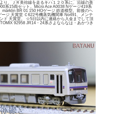
２０日より、ＪＲ美祢線を走るキハ１２０系に、沿線の美
両セット。Micro Ace A0038 Nゲージ419系
lin BR 01 150 HOゲージ 鉄道模型。前後のヘ
ージ 天賞堂 Ｃ622号機蒸気機関車 No491、メンテ
Cサウンド 天賞堂。 ☆5日以内に連絡から入金までして頂
 92958 JR14・24系さよならなは・あかつき