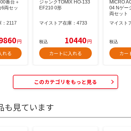
5600番台＋
ジャンクTOMIX HO-133
MICRO AC
番台6両セッ
EF210 0形
04 Nゲ
両セット
庫：
2117
マイストア在庫：
4733
マイスト
9860
10440
円
円
税込
税込
入れる
カートに入れる
カー
このカテゴリをもっと見る
品も見ています