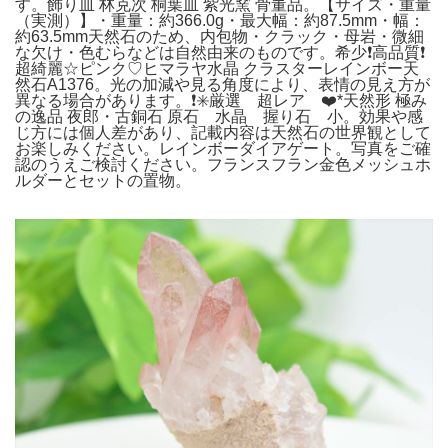
す。飾り皿 林克次 桐葉皿 紫光窯 骨董品。【サイズ・重量
（実測）】・重量：約366.0g・最大幅：約87.5mm・幅：
約63.5mm天然石のため、内包物・クラック・母岩・微細
な欠け・色むらなどは自然由来のものです。希少❗️高品質❗️
超綺麗☆ピンク♡ヒマラヤ水晶 クラスターレインボー天
然石A1376。光の加減や見る角度により、表情の見え方が
異なる場合があります。❗️✳️厳選 超レア ❤️*天然形 極み
の逸品 夜郎・古銅石 原石 水晶 握り石 小。効果や感
じ方には個人差があり、記載内容は天然石の世界観として
お楽しみください。レインボーダイアゲート。写真をご確
認のうえご検討ください。フランスフラン金色メッシュホ
ルダーとセットの置物。