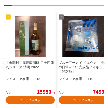
【未開封】厚岸蒸溜所 二十四節
ブルーアーカイブ ユウカ ～会計
気シリーズ 清明 2022
の日常～ 1/7 完成品フィギュア
【開封品】
マイストア在庫：
2218
マイストア在庫：
2710
15950
7499
税込
円
税込
円
カートに入れる
カートに入れる