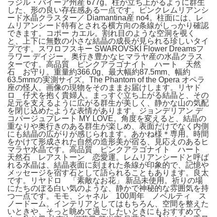
ラジル・バイーア州産 677g。柱が立ち上がるように群生
した、形の良い存在感ある一点です。ピンクレムリアンシ
ード水晶クラスター／ Diamantina産 no4。柱面には、レ
ムリアンシード特有とされる横方向の条線がしっかり確認
できます。コポー カエル。割れ目のような空洞を覗く
と、上下に無数の小さな結晶の成長が見られる珍しいタイ
プです。スワロフスキー SWAROVSKI Flower Dreamsフ
ラワー デイジー。奥行き豊かなヒマラヤ産の水晶クラス
ターです。高品質 ピンクアラゴナイト ハート 天然
石 お守り。重量約366.0g、最大幅約87.5mm、幅約
63.5mmの実測サイズ。The Phantom of the Opera オペラ
座の怪人。画像の現物をそのままお届けします。リヤド
ロ 仔犬を抱く貴婦人。まっすぐ立ち上がる結晶と、その
足元を支えるように広がる群生が美しく、静かな山の気配
を閉じ込めたような表情があります。ジョンデリアン デ
コパージュプレート MY LOVE。角度を変えると、結晶の
重なりや奥行きのある群生が楽しめ、表面だけでなく内側
にも結晶の広がりが感じられます。あかね様＊専用。時間
をかけて形成された自然の造形美が宿る、見応えのあるヒ
マラヤ水晶です。高品質 ピンクアラゴナイト ハート
天然石 レアストーン 恋愛運。レムリアンシードと呼ば
れる水晶は、結晶表面に刻まれた条線が印象的で、記憶や
メッセージを宿す石として語られることもあります。良太
です。リヤドロ 「素敵なお花」 新品未使用。祈りの場
にたちのぼる白い気のような、静かで神秘的な雰囲気を持
つ一点です。モモ、シャネル 100周年 ノベルティ ス
ノードーム。インテリアとしてはもちろん、空間を整えた
いときや、そっと眺めて過ごしたいときにもおすすめで