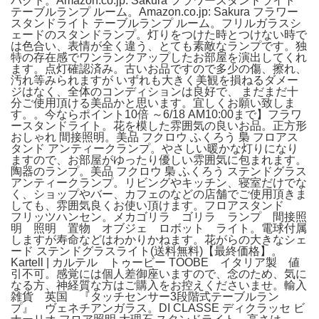
パクト。Amazon.co.jp: Sakura フラワースタンドライト
テーブルランプ ルーム。Amazon.co.jp: Sakura フラワー
スタンドライト テーブルランプ ルーム。フリルガラスシ
ェードのスタンドランプ。灯りをつけた時とつけない時で
は色合い、表情が全く違う、とても素敵なランプです。独
特の存在感でワンランクアップしたお部屋を演出してくれ
ます。点灯確認済み。古いお品ですので多少の傷、擦れ、
汚れ等みられますが いずれも大きく美観を損ねるダメー
ジはなく、全体のコンディションは良好で、 まだまだ十
分ご使用頂ける美品かと思います。宜しくお願い致しま
す。。今ならポイント10倍 ～6/18 AM10:00まで】フラワ
ースタンドライト。花を模した雰囲気の良いお品。正方形
おしゃれ 間接照明。美品 フクロウ ふくろう 梟 フロアス
タンド アンティークランプ。やさしい暖かな灯りになり
ますので、お部屋がゆったり優しい雰囲気に包まれます。
陶器のランプ。美品 フクロウ 梟 ふくろう ステンドグラス
アンティークランプ。リビングやキッチン、寝室だけでな
く、ショップやバー、カフェのなどの店舗でご使用頂きま
しても、雰囲気良くお使い頂けます。フロアスタンド
フリッツハンセン。メカゴリラ ゴリラ ランプ 間接照
明 照明 置物 オブジェ ロボット ライト。電球付属
しますが寿命などはわかりかねます。花がらの大きなシェ
ード ステンドグラスライト(送料無料)【最終価格】。
Kartell | カルテル トゥービー TOOBE イタリア製 値
引不可。感覚には個人差御座いますので、念のため、気に
なる方、神経質な方はご購入をお控えくださいませ。輸入
雑貨 英国 『タッチセンサー3段階式テーブルラン
プ』 ヴェネチアンガラス。DI CLASSE ディクラッセ ビ