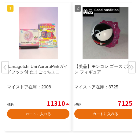
Tamagotchi Uni AuroraPinkガイ
【美品】モンコレ ゴース ポケモ
ドブック付 たまごっちユニ
ン フィギュア
マイストア在庫：
2008
マイストア在庫：
3725
11310
7125
税込
円
税込
円
カートに入れる
カートに入れる