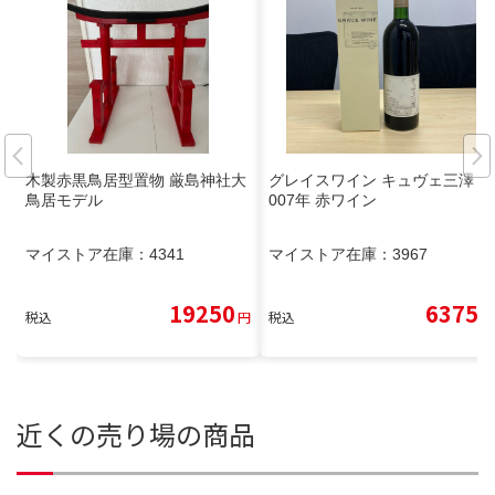
木製赤黒鳥居型置物 厳島神社大
グレイスワイン キュヴェ三澤 2
鳥居モデル
007年 赤ワイン
マイストア在庫：
4341
マイストア在庫：
3967
19250
6375
税込
円
税込
円
近くの売り場の商品