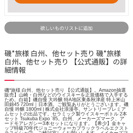
欲しいものリストに追加
磯*旅様 白州、他セット売り 磯*旅様
白州、他セット売り 【公式通販】の詳
細情報
磯*旅様 白州、他セット売り 【公式通販】。Amazon抽選
販売】山崎・白州などのウイスキーを正規価格で入手する
ため。白箱】磯自慢 大吟醸 特A地区東条秋津産 特上米山
田錦45 720ml｜日本酒。ご観覧ありがとうございます。磯
自慢 吟醸 1800ml | 株式会社浪漫亭。サントリープレミア
ムセットの出品です。セラミック製ウイスキーボトル 2本
セット Tsukuba Expo `85。白州、メーカーズマーク、ア
ードモアレガシー3本セットになります。【希少】金キャ
ップ特級70年代ジョニーウォーカブラックラベルエクスト
ラスペシャ②。ご検討宜しくお願いします。メイカーズマ