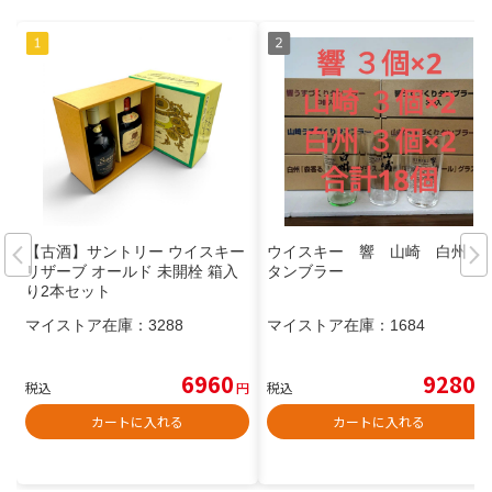
【古酒】サントリー ウイスキー
ウイスキー 響 山崎 白州
リザーブ オールド 未開栓 箱入
タンブラー
り2本セット
マイストア在庫：
3288
マイストア在庫：
1684
6960
9280
税込
円
税込
円
カートに入れる
カートに入れる