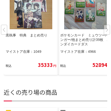
黒執事 特典 まとめ売り
ポケモンカード ミュウツー/ゲ
ンガー/他まとめ売り計39枚 バ
ンダイカードダス
マイストア在庫：
1049
マイストア在庫：
4966
35333
52894
税込
円
税込
円
近くの売り場の商品