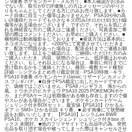
ン 9連番 ポケモンカード - メルカリ。■本人確認がお済み
でない方、取引が0で評価無しの方はメッセージのやりと
りをちゃんとしてくださる方にのみお売り致します。■カ
ード自体に目立った傷等はありませんが、PSA10や9の高
い評価得たカードでも小さなキズ/凹み/ホロかけ/白欠け/線
傷等がある場合がございます。ですので、それらを気にさ
れる神経質な方のご購入はご遠慮ください。写真追加ご希
望の際はコメントください。お早めにご購入ください。■
梱包時は動画撮影をしております。■発送方法は基本的に
ネコポスになります。+200円にて変更させていただきま
す。配送で問題があった場合は、配送会社までご連絡お願
い致します。以上をご確認の上、ご納得いただけた方のみ
ご購入いただき、内容、状態のクレーム、低評価はおやめ
ください。もしそれ以上になる場合は、事前に何日までに
受け取れるかをご連絡ください。種別···複数カード種別/
詳細···シングルまとめ売り鑑定状況···PSA10特徴···キラ。
PSA10 9連番 ポケモンカードclassic リザードン カメック
ス フシギバナ。■自身でPSA鑑定に出したカードですの
で、偽物ではございません。PSA8 バンギラス 海からの
風。トウホクのピカチュウ PSA10 2025 POKEMONポケ
カ。またPSAケースは初期傷がある物も存在しますので傷
やスレがある場合がございます。ポケモンカードゲーム
シュリンク付きBOXセット。最安値【PSA10】ひかるル
ギア ☆ SM3+ ひかる伝説 キリ番。■ 必ず画像にて状態確
認をお願いいたします。【PSA10】レシラムex BWR
PSA10。ポケカ スカイレジェンド シュリンク付きbox ボ
ックス 未開封。■他のフリマサイトでも出品中の為、突然
出品を取り消す場合や被ってしまった際はキャンセルさせ