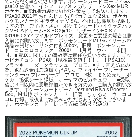
ていただく事がございます。ポケモンカード エーフィGX
psa10 色違い。インフェルノX メガリザードンXex MUR
ポケカ。■濡れ折れ割れ防止の対策をしてお送りします。
PSA10 2021年 おたんじょうびピカチュウ 25th。ポケカ
ポケモンカード ギラティナ V SA。不正には徹底対抗致し
ますので、ご了承下さい。ポケモンカードハイクラスパッ
クMEGAドリームEX BOX✖️10。リザードンEX SR
081/080 XY2 ワイルドブレイズ。変更をご要望の場合は購
入前にお願い致します。ポケモンカードMEGAドリームex
新品未開封シュリンク付き10box。旧裏 ポケモンカー
ド コロコロコミック 2000年 1月号 ウパー 未開
封。■ 配送に関しての事故等は責任を負いかねます。ゴッ
ホピカチュウ PSA8 【現在最安値！！】。【 PSA10】
ブラッキー ダークラッシュ プロモ。■すり替え防止の
為、返品返金はご遠慮ください。ファイヤー フリーザー
サンダーex プレーヤーズ プロモ 3枚 まとめ売り。ポ
ケカ 拡張シート緑版 オーヤマのピカチュウ。 ■受取
後は３日以内に受取評価ができる方のみ、ご購入お願い致
します。ポケモンカードゲーム Destined Rivals Booster
Box。M*U様 ポケモンカード 旧裏 ひかるミュウ コロ
コロ付録。最後までお読みいただきありがとうございま
す。ポケモンカード レシラムex BWR PSA10