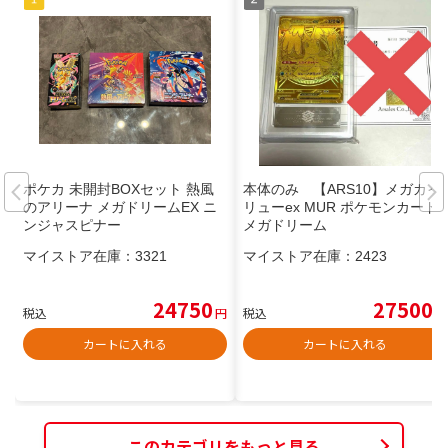
ポケカ 未開封BOXセット 熱風
本体のみ 【ARS10】メガカイ
のアリーナ メガドリームEX ニ
リューex MUR ポケモンカード
ンジャスピナー
メガドリーム
マイストア在庫：
3321
マイストア在庫：
2423
24750
27500
税込
円
税込
円
カートに入れる
カートに入れる
このカテゴリをもっと見る