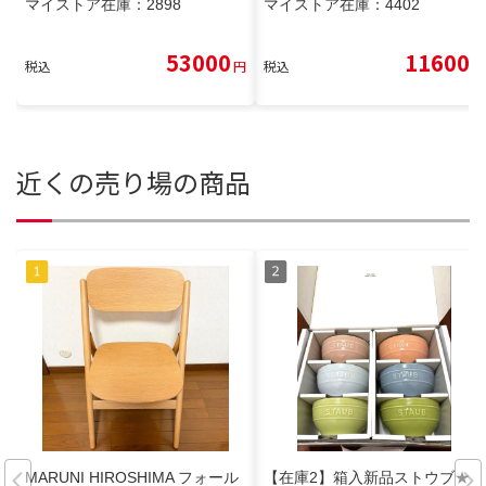
マイストア在庫：
2898
マイストア在庫：
4402
53000
11600
税込
円
税込
円
近くの売り場の商品
MARUNI HIROSHIMA フォール
【在庫2】箱入新品ストウブ★ボ