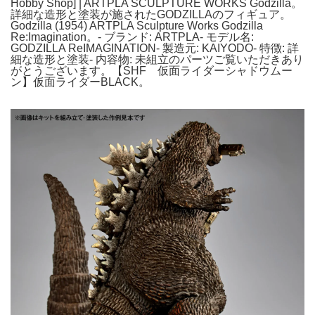
Hobby Shop] | ARTPLA SCULPTURE WORKS Godzilla。
詳細な造形と塗装が施されたGODZILLAのフィギュア。
Godzilla (1954) ARTPLA Sculpture Works Godzilla
Re:Imagination。- ブランド: ARTPLA- モデル名:
GODZILLA ReIMAGINATION- 製造元: KAIYODO- 特徴: 詳
細な造形と塗装- 内容物: 未組立のパーツご覧いただきあり
がとうございます。【SHF 仮面ライダーシャドウムー
ン】仮面ライダーBLACK。