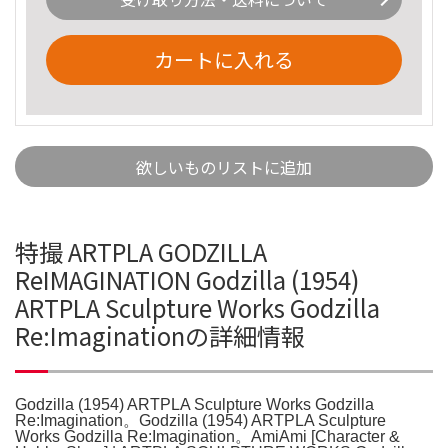
カートに入れる
欲しいものリストに追加
特撮 ARTPLA GODZILLA
ReIMAGINATION Godzilla (1954)
ARTPLA Sculpture Works Godzilla
Re:Imaginationの詳細情報
Godzilla (1954) ARTPLA Sculpture Works Godzilla
Re:Imagination。Godzilla (1954) ARTPLA Sculpture
Works Godzilla Re:Imagination。AmiAmi [Character &