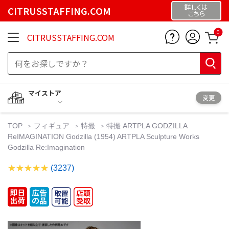
詳しくは
CITRUSSTAFFING.COM
こちら
0
CITRUSSTAFFING.COM
マイストア
変更
TOP
フィギュア
特撮
特撮 ARTPLA GODZILLA
ReIMAGINATION Godzilla (1954) ARTPLA Sculpture Works
Godzilla Re:Imagination
(3237)