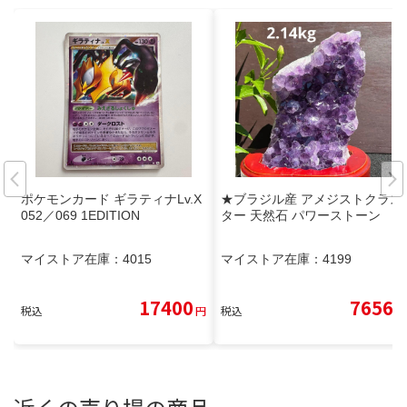
ポケモンカード ギラティナLv.X
★ブラジル産 アメジストクラス
052／069 1EDITION
ター 天然石 パワーストーン
マイストア在庫：
4015
マイストア在庫：
4199
17400
7656
税込
円
税込
円