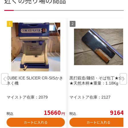
近くの売り場の商品
CUBE ICE SLICER CR-SISかき
黒打鍛造/麺切・そば包丁★全鋼
氷く機
★天然木柄★重量：1.18Kg
マイストア在庫：
2079
マイストア在庫：
2127
15660
9164
税込
円
税込
円
カートに入れる
カートに入れる