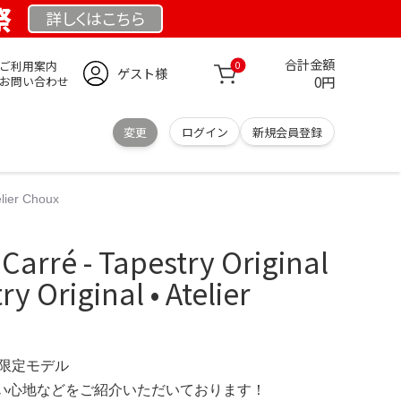
祭
詳しくは
こちら
合計金額
ご利用案内
0
ゲスト様
0円
お問い合わせ
変更
ログイン
新規会員登録
elier Choux
 Carré - Tapestry Original
ry Original • Atelier
M 限定モデル
の使い心地などをご紹介いただいております！