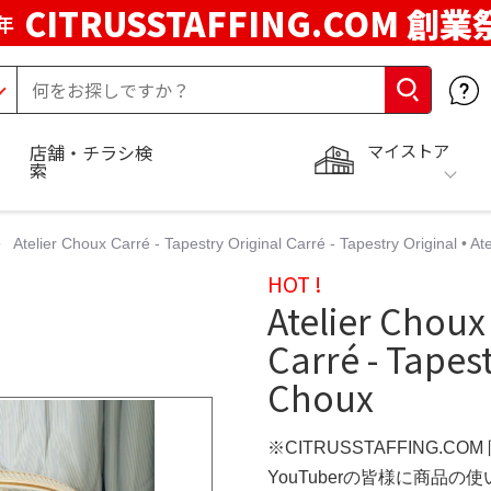
CITRUSSTAFFING.COM 創業
年
マイストア
店舗・チラシ検
索
Atelier Choux Carré - Tapestry Original Carré - Tapestry Original • At
HOT !
Atelier Choux
Carré - Tapest
Choux
※CITRUSSTAFFING.CO
YouTuberの皆様に商品