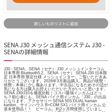
欲しいものリストに追加
SENA J30 メッシュ通信システム J30 -
SENAの詳細情報
J30 - SENA。SENA（セナ） J30 メッシュインターコム
日本専用 Bluetooth5.2。SENA（セナ） SENA J30 日本限
定 日本専用 限定仕様 メッシュインター。ご覧いただきあ
りがとうございます。2026年3月新品購入。商品の状態・
状態：本体に少し傷あります。中古品になるためその辺が
気になる方は購入お控えいただいた方がいいと思います。
SENA J30/J10を徹底比較｜コスパ最強インカムはどっ
ち？初心者にも。SENA バイク用インカム「J30」の出品
になります。アクセサリー SENA 50S DUAL haman
kardon。サインハウス B+COM SX1 バイク用インカム 公
道未使用品！！ ビーコム。約2ヶ月間使用していまし