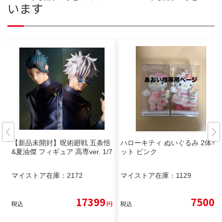
います
【新品未開封】呪術廻戦 五条悟
ハローキティ ぬいぐるみ 2体セ
&夏油傑 フィギュア 高専ver. 1/7
ット ピンク
マイストア在庫：
2172
マイストア在庫：
1129
17399
7500
税込
円
税込
円