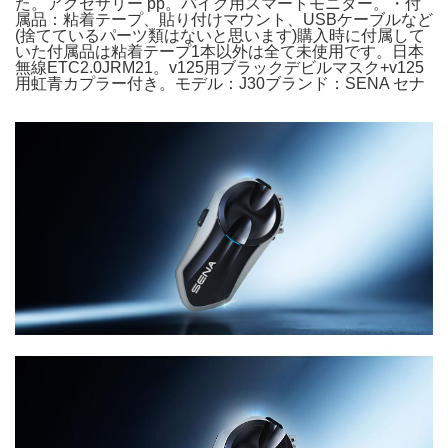
た。アクセサリー pp。バイク用スマートモニター。・付
属品：粘着テープ、貼り付けマウント、USBケーブルなど
(捨てているパーツ類はないと思います)購入時に付属して
いた付属品は粘着テープ1本以外は全て未使用です。日本
無線ETC2.0JRM21。v125用ブラックデビルマスク+v125
用虹青カプラー付き。モデル：J30ブランド：SENA セナ