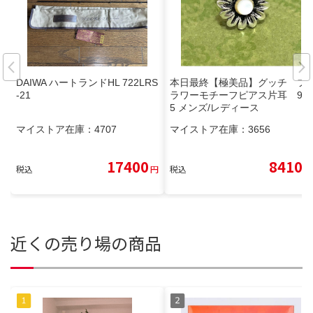
DAIWA ハートランドHL 722LRS
本日最終【極美品】グッチ フ
-21
ラワーモチーフピアス片耳 92
5 メンズ/レディース
マイストア在庫：
4707
マイストア在庫：
3656
17400
8410
税込
円
税込
円
近くの売り場の商品