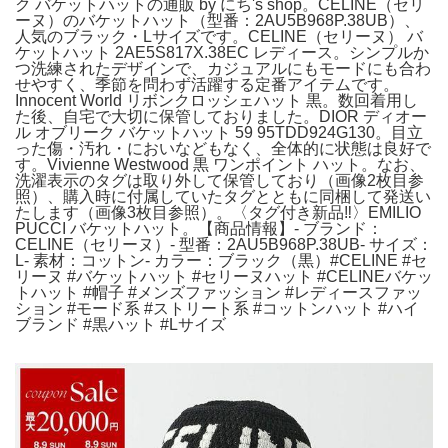
ク バケットハットの通販 by にち's shop。CELINE（セリ
ーヌ）のバケットハット（型番：2AU5B968P.38UB）、
人気のブラック・Lサイズです。CELINE（セリーヌ） バ
ケットハット 2AE5S817X.38EC レディース。シンプルか
つ洗練されたデザインで、カジュアルにもモードにも合わ
せやすく、季節を問わず活躍する定番アイテムです。
Innocent World リボンクロッシェハット 黒。数回着用し
た後、自宅で大切に保管しておりました。DIOR ディオー
ル オブリーク バケットハット 59 95TDD924G130。目立
った傷・汚れ・においなどもなく、全体的に状態は良好で
す。Vivienne Westwood 黒 ワンポイント ハット。なお、
洗濯表示のタグは取り外して保管しており（画像2枚目参
照）、購入時に付属していたタグとともに同梱して発送い
たします（画像3枚目参照）。〈タグ付き新品‼︎〉EMILIO
PUCCI バケットハット。【商品情報】- ブランド：
CELINE（セリーヌ）- 型番：2AU5B968P.38UB- サイズ：
L- 素材：コットン- カラー：ブラック（黒）#CELINE #セ
リーヌ #バケットハット #セリーヌハット #CELINEバケッ
トハット #帽子 #メンズファッション #レディースファッ
ション #モード系 #ストリート系 #コットンハット #ハイ
ブランド #黒ハット #Lサイズ