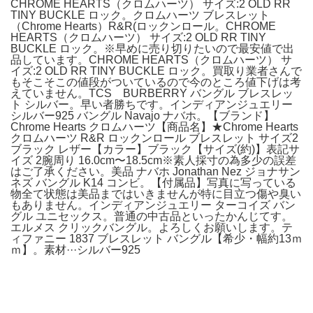
CHROME HEARTS（クロムハーツ） サイズ:2 OLD RR
TINY BUCKLE ロック。クロムハーツ ブレスレット
（Chrome Hearts）R&R(ロックンロール。CHROME
HEARTS（クロムハーツ） サイズ:2 OLD RR TINY
BUCKLE ロック。※早めに売り切りたいので最安値で出
品しています。CHROME HEARTS（クロムハーツ） サ
イズ:2 OLD RR TINY BUCKLE ロック。買取り業者さんで
もそこそこの値段がついているので今のところ値下げは考
えていません。TCS BURBERRY バングル ブレスレッ
ト シルバー。早い者勝ちです。インディアンジュエリー
シルバー925 バングル Navajo ナバホ。【ブランド】
Chrome Hearts クロムハーツ【商品名】★Chrome Hearts
クロムハーツ R&R ロックンロール ブレスレット サイズ2
ブラック レザー【カラー】ブラック【サイズ(約)】表記サ
イズ 2腕周り 16.0cm〜18.5cm※素人採寸の為多少の誤差
はご了承ください。美品 ナバホ Jonathan Nez ジョナサン
ネズ バングル K14 コンビ。【付属品】写真に写っている
物全て状態は美品まではいきませんが特に目立つ傷や臭い
もありません。インディアンジュエリー ターコイズ バン
グル ユニセックス。普通の中古品といったかんじてす。
エルメス クリックバングル。よろしくお願いします。テ
ィファニー 1837 ブレスレット バングル【希少・幅約13ｍ
ｍ】。素材···シルバー925