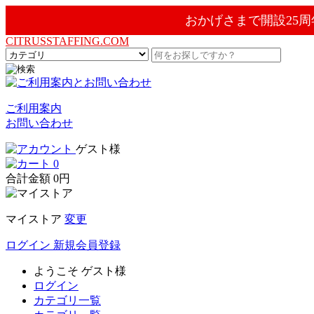
おかげさまで開設25周
CITRUSSTAFFING.COM
ご利用案内
お問い合わせ
ゲスト様
0
合計金額
0円
マイストア
変更
ログイン
新規会員登録
ようこそ
ゲスト様
ログイン
カテゴリ一覧