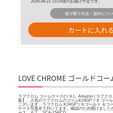
2026.08.21 13:25頃のお届け予定です。
受け取り方法・送料につ
カートに入れ
LOVE CHROME ゴールド
ラブクロム コームケース(ツキ)。Amazon | ラブク
販】。人気のラブクロムのコームK24GPツキ ゴー
ございます。ラブクロム K24GPツキゴールド ＆コーム
ケース写真全て付いてます。確認のため開けましたが
ース ６丁 SCA-154/CD。