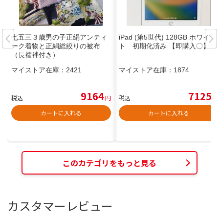
七五三３歳男の子正絹アンティ
iPad (第5世代) 128GB ホワイ
ーク着物と正絹総絞りの被布
ト 初期化済み 【即購入〇】
（長襦袢付き）
マイストア在庫：
2421
マイストア在庫：
1874
9164
7125
税込
円
税込
円
カートに入れる
カートに入れる
このカテゴリをもっと見る
カスタマーレビュー