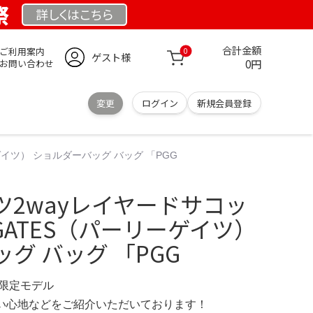
祭
詳しくは
こちら
合計金額
ご利用案内
0
ゲスト様
0円
お問い合わせ
変更
ログイン
新規会員登録
ゲイツ） ショルダーバッグ バッグ 「PGG
ツ2wayレイヤードサコッ
Y GATES（パーリーゲイツ）
グ バッグ 「PGG
M 限定モデル
の使い心地などをご紹介いただいております！