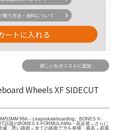
け取り方法・送料について
カートに入れる
欲しいものリストに追加
board Wheels XF SIDECUT
M/53MM 99A – Leapsskateboarding。BONES X-
CUT話題のBONES X-FORMULA99a・高反発→さらに
軽減・悪い路面→全ての路面で力を発揮・最高→超最