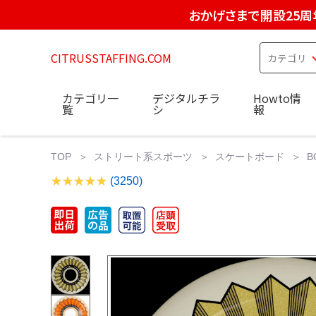
おかげさまで開設25周
CITRUSSTAFFING.COM
カテゴリ一
デジタルチラ
Howto情
覧
シ
報
TOP
ストリート系スポーツ
スケートボード
B
(3250)