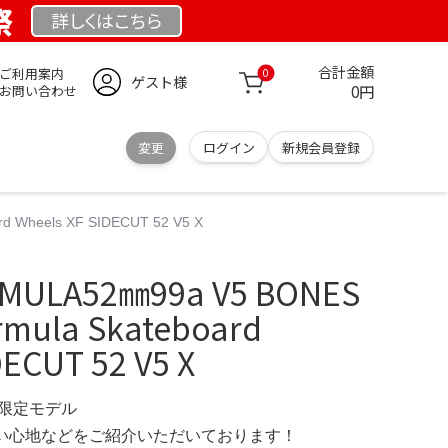
祭
詳しくは
こちら
合計金額
ご利用案内
0
ゲスト様
0円
お問い合わせ
変更
ログイン
新規会員登録
 Wheels XF SIDECUT 52 V5 X
RMULA52㎜99a V5 BONES
rmula Skateboard
DECUT 52 V5 X
M 限定モデル
の使い心地などをご紹介いただいております！