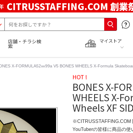
CITRUSSTAFFING.COM 創業
年
マイストア
店舗・チラシ検
索
ONES X-FORMULA52㎜99a V5 BONES WHEELS X-Formula Skateboard
HOT !
BONES X-FO
WHEELS X-Fo
Wheels XF SI
※CITRUSSTAFFING.CO
YouTuberの皆様に商品