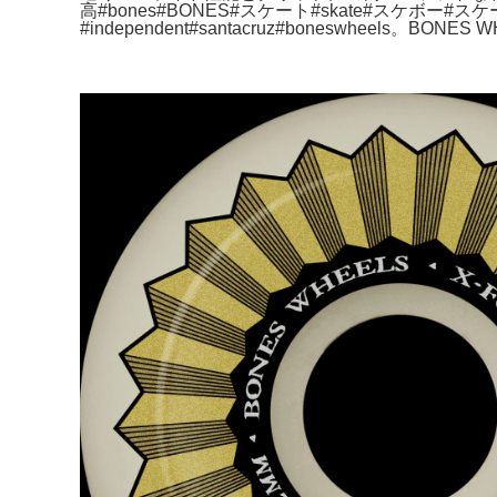
高#bones#BONES#スケート#skate#スケ
#independent#santacruz#boneswheels。BONES WH