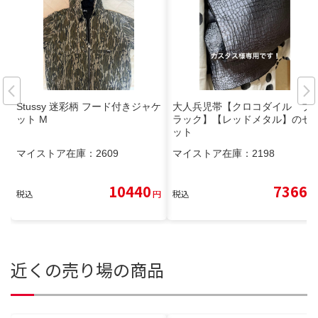
Stussy 迷彩柄 フード付きジャケ
大人兵児帯【クロコダイル ブ
ット M
ラック】【レッドメタル】のセ
ット
マイストア在庫：
2609
マイストア在庫：
2198
10440
7366
税込
円
税込
円
近くの売り場の商品