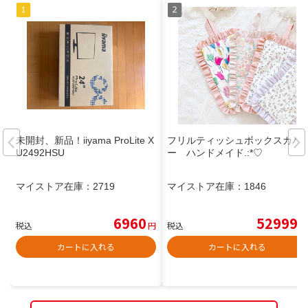
未開封、新品！iiyama ProLite X
フリルティッシュボックスカバ
U2492HSU
ー ハンドメイド.:*♡
マイストア在庫：
2719
マイストア在庫：
1846
6960
52999
税込
円
税込
円
カートに入れる
カートに入れる