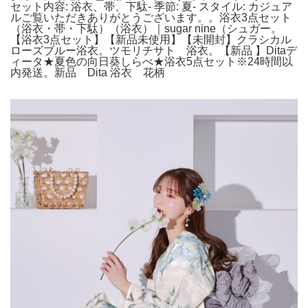
セット内容: 浴衣、帯、下駄- 季節: 夏- スタイル: カジュア
ルご覧いただきありがとうございます。。浴衣3点セット
（浴衣・帯・下駄）（浴衣）｜sugar nine（シュガー。
【浴衣3点セット】【新品未使用】【未開封】クラシカル
ローズブルー浴衣。ツモリチサト 浴衣。【新品 】Ditaデ
ィータ★夏色の向日葵しらべ★浴衣5点セット※24時間以
内発送。新品 Dita 浴衣 花柄