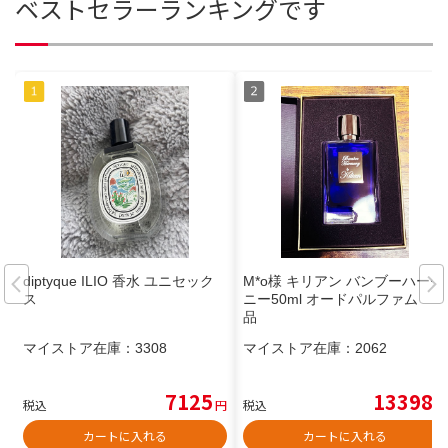
ベストセラーランキングです
diptyque ILIO 香水 ユニセック
M*o様 キリアン バンブーハーモ
ス
ニー50ml オードパルファム 美
品
マイストア在庫：
3308
マイストア在庫：
2062
7125
13398
税込
円
税込
円
カートに入れる
カートに入れる