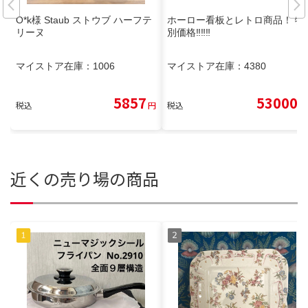
O*k様 Staub ストウブ ハーフテ
ホーロー看板とレトロ商品！ 特
リーヌ
別価格‼️‼️‼️
マイストア在庫：
1006
マイストア在庫：
4380
5857
53000
税込
円
税込
円
近くの売り場の商品