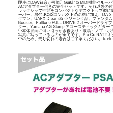
即座にDAW録音が可能。Guitar to MIDI機
ACアダプター付きの完全セットです。それ以外の付属品はあり
ラッグシップ性能をコンパクトなデスクトップ型に凝縮した
ーバー。歴代BOSSコンパクトの名機に加え、DA-2・MO-
グマン。UAFX Dream65 ※ジャンク品。ファンタム
Booster。Fulltone FULL-DRIVE 2 オ
ター。Yamaha AG-Stomp アコースティッ
い本体底面に薄い引っかき傷あり・液晶・ノブ・ボ
写真に写っているものが全てです。Pro Co RAT2 ギ
中のため、売り切れの場合はご了承ください。tc electro