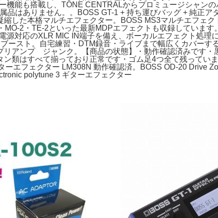
能やルーパー機能も搭載し、TONE CENTRALからプロミュージ
ません。。BOSS GT-1 + 持ち運びバッグ + 純正アダプター +
本格マルチエフェクター。BOSS MS3マルチエフェクトスイッチャー
2・TE-2といった最新MDPエフェクトも収録しています。★動作確認済
電源対応のXLR MIC IN端子を備え、ボーカルエフェクト処理にも対
ーバードライブ ブースト。自宅練習・DTM録音・ライブまで幅広くカバーする人
クギター プリアンプ ジャンク。【商品の状態】・動作確認済み
タン類はすべて揃っており正常です・ゴム足4つ全て残っていま
ターエフェクター LM308N 動作確認済。BOSS OD-20 Dri
nic polytune 3 ギターエフェクター