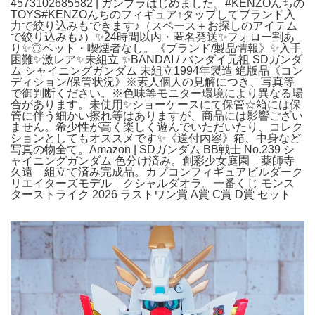
4573102685582 | ガンプラはじめました。#KENZOんちの
TOYS#KENZOんちのフィギュア↑タップしてブランド入
力で絞り込みもできます♪（スペース＋お探しのアイテム
で絞り込みも♪）✨24時間以内・匿名発送✨フォロー割あ
り✨◎ペット・喫煙者なし。《ブランド/製品情報》✨入手
困難✨激レア✨未組立 ✨BANDAI / バンダイ元祖 SDガンダ
ム シャイニングガンダム 未組立1994年製造 絶版品《コン
ディション/保管状況》※素人個人の見解につき、写真等
で御判断ください。※色味等モニター環境により異なる場
合があります。未使用✨ショーケースにて保管☆箱には保
管に伴う細かい擦れ等はありますが、商品には影響ござい
ません。希少性が高く楽しく遊んでいただいたり、コレク
ションとしてもオススメです✨《送付内容》箱、中身など
写真の物全て。Amazon | SDガンダム BB戦士 No.239 シ
ャイニングガンダム 色分け済み。創彩少女庭園 薬師寺
久遠 組立て済み完成品。カプコンフィギュアビルダーク
リエイターズモデル クシャルダオラ。一番くじ モンス
ターストライク 2026 ラストワン賞 A賞 C賞 D賞 セット