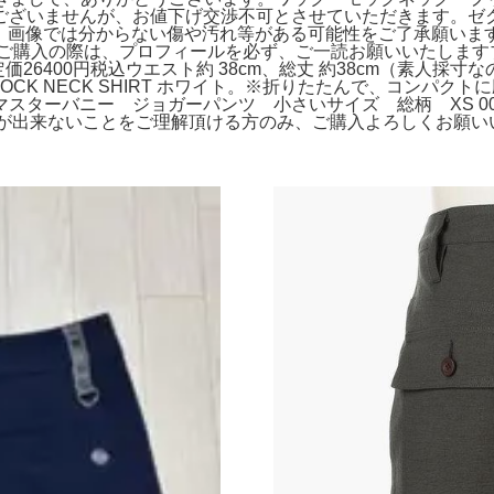
訳ございませんが、お値下げ交渉不可とさせていただきます。ゼク
、画像では分からない傷や汚れ等がある可能性をご了承願います。
。ご購入の際は、プロフィールを必ず、ご一読お願いいたしま
6400円税込ウエスト約 38cm、総丈 約38cm（素人採寸な
IP MOCK NECK SHIRT ホワイト。※折りたたんで、コ
ターバニー ジョガーパンツ 小さいサイズ 総柄 XS 00。美
品が出来ないことをご理解頂ける方のみ、ご購入よろしくお願い