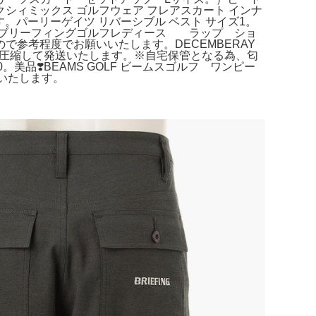
シィミックス ゴルフウェア フレアスカート インナ
パーリーゲイツ リバーシブル ベスト サイズ1。
すブリーフィングゴルフレディース ラップ ショ
ので参考程度でお願いいたします。DECEMBERAY
ンパクトに圧縮して発送いたします。※自宅保管となる為、匂
品❣️BEAMS GOLF ビームスゴルフ ワンピー
いたします。