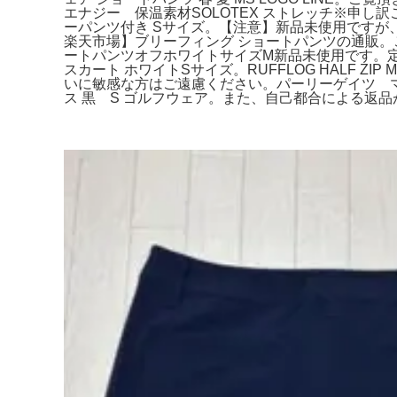
エナジー 保温素材SOLOTEX ストレッチ※申し
ーパンツ付き Sサイズ。【注意】新品未使用ですが
楽天市場】ブリーフィング ショートパンツの通販
ートパンツオフホワイトサイズМ新品未使用です。定価2
スカート ホワイトSサイズ。RUFFLOG HALF Z
いに敏感な方はご遠慮ください。パーリーゲイツ マス
ス 黒 S ゴルフウェア。また、自己都合による返