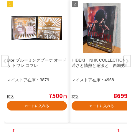
Dior ブルーミングブーケ オード
HIDEKI NHK COLLECTION
ゥ トワレ コフレ
若さと情熱と感激と 西城秀樹
マイストア在庫：
3879
マイストア在庫：
4968
7500
8699
税込
円
税込
円
カートに入れる
カートに入れる