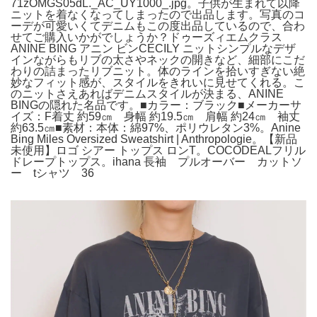
71zOMGS05dL._AC_UY1000_.jpg。子供が生まれて以降
ニットを着なくなってしまったので出品します。写真のコ
ーデが可愛いくてデニムもこの度出品しているので、合わ
せてご購入いかがでしょうか？ドゥーズィエムクラス
ANINE BING アニン ビンCECILY ニットシンプルなデザ
インながらもリブの太さやネックの開きなど、細部にこだ
わりの詰まったリブニット。体のラインを拾いすぎない絶
妙なフィット感が、スタイルをきれいに見せてくれる。こ
のニットさえあればデニムスタイルが決まる、ANINE
BINGの隠れた名品です。■カラー：ブラック■メーカーサ
イズ：F着丈 約59㎝ 身幅 約19.5㎝ 肩幅 約24㎝ 袖丈
約63.5㎝■素材：本体：綿97%、ポリウレタン3%。Anine
Bing Miles Oversized Sweatshirt | Anthropologie。【新品
未使用】ロゴ シアー トップス ロンT。COCODEALフリル
ドレープトップス。ihana 長袖 プルオーバー カットソ
ー tシャツ 36